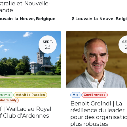
tralie et Nouvelle-
lande
ouvain-la-Neuve
,
Belgique
Louvain-la-Neuve
,
Belg
SEPT.
SE
23
ès-midi
Activités Passion
Midi
Conférences
bers only
Benoit Greindl | La
f | WalLac au Royal
résilience du leader
f Club d'Ardennes
pour des organisati
plus robustes