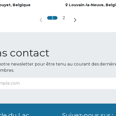
ouyet
,
Belgique
Louvain-la-Neuve
,
Belg
1
2
s contact
otre newsletter pour être tenu au courant des dernièr
embres.
cle du Lac
Suivez-nous sur :