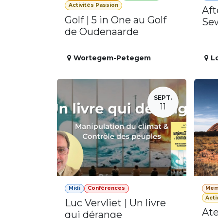
Activités Passion
Aft
Golf | 5 in One au Golf
Se
de Oudenaarde
Wortegem-Petegem
L
SEPT.
11
Midi
Conférences
Mem
Acti
Luc Vervliet | Un livre
Ate
qui dérange