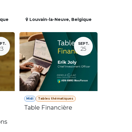
ique
Louvain-la-Neuve
,
Belgique
PT.
SEPT.
23
25
Midi
Tables thématiques
Table Financière
ons