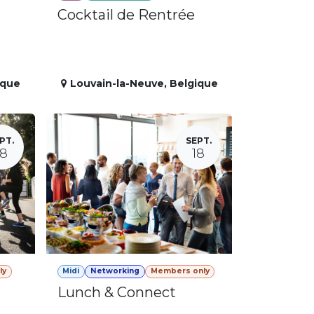
Cocktail de Rentrée
ique
Louvain-la-Neuve
,
Belgique
PT.
SEPT.
18
18
ly
Midi
Networking
Members only
Lunch & Connect