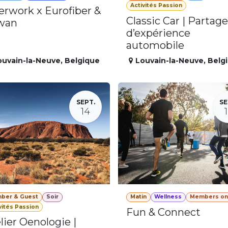
Activités Passion
erwork x Eurofiber &
Classic Car | Partage
wan
d’expérience
automobile
ouvain-la-Neuve
,
Belgique
Louvain-la-Neuve
,
Belg
SEPT.
SE
14
ber & Guest
Soir
Matin
Wellness
Members on
vités Passion
Fun & Connect
lier Oenologie |