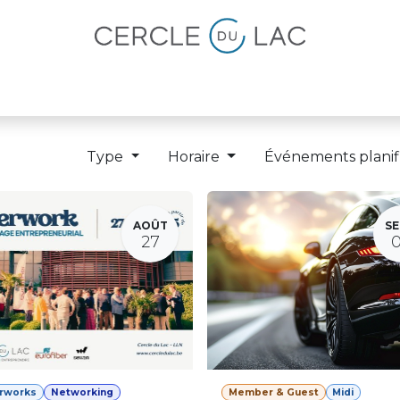
lités
Magazine
Devenir membre
Type
Horaire
Événements planif
AOÛT
SE
27
erworks
Networking
Member & Guest
Midi