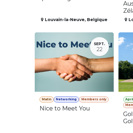
Aus
Zé
Louvain-la-Neuve
,
Belgique
L
SEPT.
22
Matin
Networking
Members only
Apr
Mem
Nice to Meet You
Gol
Gol