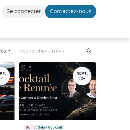
Se connecter
Contactez-nous
iés
PT.
SEPT.
04
08
Soir
Gala / Cocktail