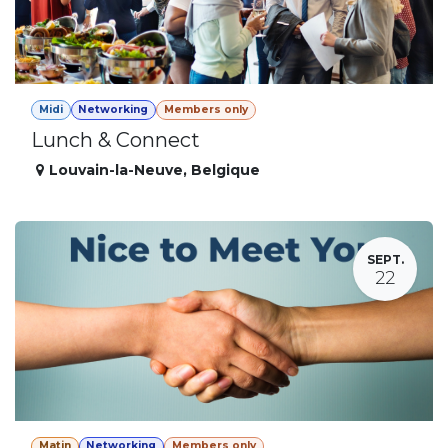
Midi
Networking
Members only
Lunch & Connect
Louvain-la-Neuve
,
Belgique
SEPT.
22
Matin
Networking
Members only