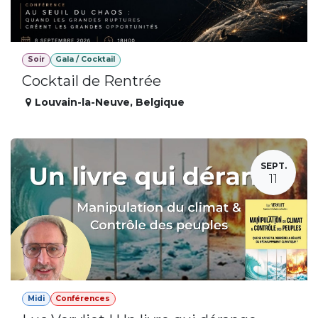
Soir
Gala / Cocktail
Cocktail de Rentrée
Louvain-la-Neuve
,
Belgique
SEPT.
11
Midi
Conférences