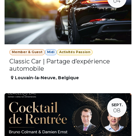
04
Member & Guest
Midi
Activités Passion
Classic Car | Partage d’expérience
automobile
Louvain-la-Neuve
,
Belgique
SEPT.
08