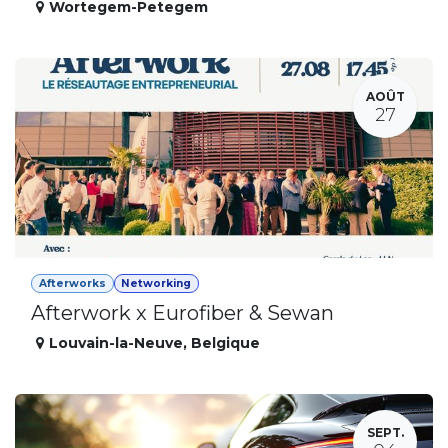
Wortegem-Petegem
AOÛT
27
Afterworks
Networking
Afterwork x Eurofiber & Sewan
Louvain-la-Neuve
,
Belgique
SEPT.