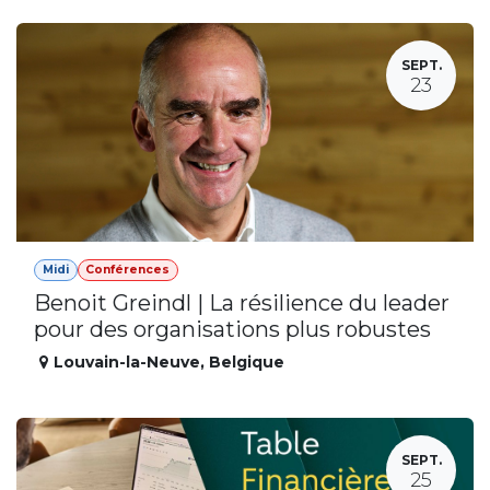
SEPT.
23
Midi
Conférences
Benoit Greindl | La résilience du leader
pour des organisations plus robustes
Louvain-la-Neuve
,
Belgique
SEPT.
25