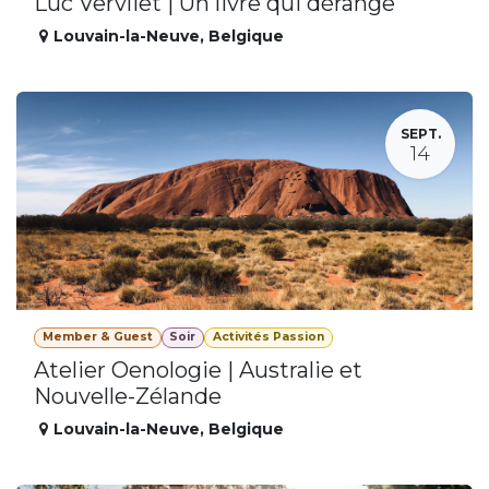
Luc Vervliet | Un livre qui dérange
Louvain-la-Neuve
,
Belgique
SEPT.
14
Member & Guest
Soir
Activités Passion
Atelier Oenologie | Australie et
Nouvelle-Zélande
Louvain-la-Neuve
,
Belgique