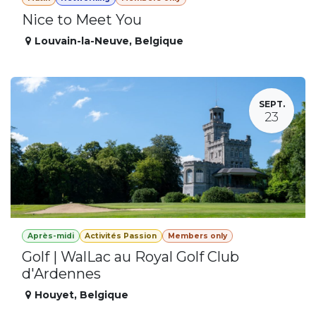
Nice to Meet You
Louvain-la-Neuve
,
Belgique
SEPT.
23
Après-midi
Activités Passion
Members only
Golf | WalLac au Royal Golf Club
d'Ardennes
Houyet
,
Belgique