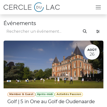
Se rendre au contenu
Événements
AOÛT
26
Member & Guest
Après-midi
Activités Passion
Golf | 5 in One au Golf de Oudenaarde