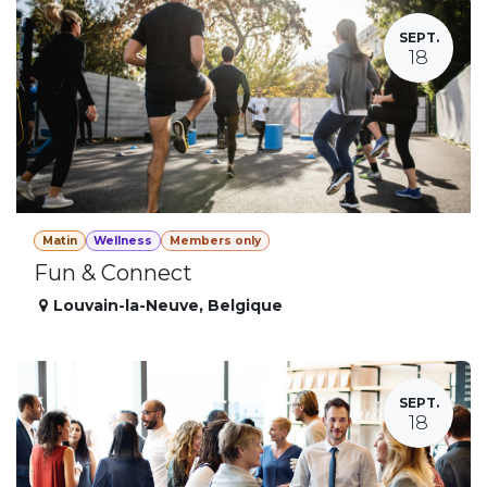
SEPT.
18
Matin
Wellness
Members only
Fun & Connect
Louvain-la-Neuve
,
Belgique
SEPT.
18