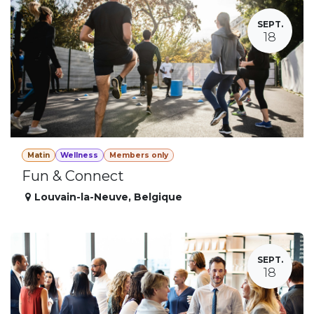
SEPT.
18
Matin
Wellness
Members only
Fun & Connect
Louvain-la-Neuve
,
Belgique
SEPT.
18