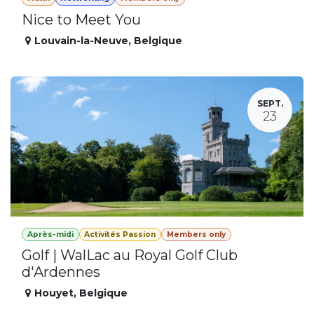
Nice to Meet You
Louvain-la-Neuve
,
Belgique
SEPT.
23
Après-midi
Activités Passion
Members only
Golf | WalLac au Royal Golf Club
d'Ardennes
Houyet
,
Belgique