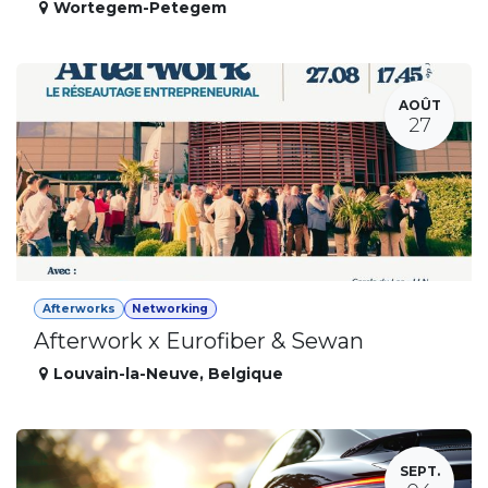
Wortegem-Petegem
AOÛT
27
Afterworks
Networking
Afterwork x Eurofiber & Sewan
Louvain-la-Neuve
,
Belgique
SEPT.