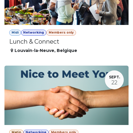
Midi
Networking
Members only
Lunch & Connect
Louvain-la-Neuve
,
Belgique
SEPT.
22
Matin
Networking
Members only