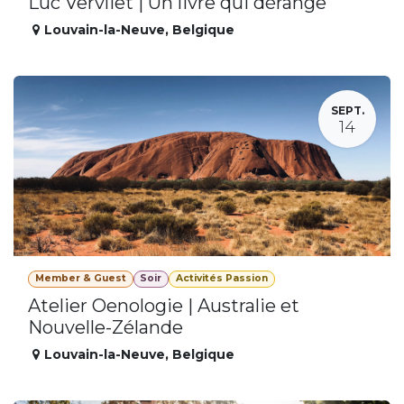
Luc Vervliet | Un livre qui dérange
Louvain-la-Neuve
,
Belgique
SEPT.
14
Member & Guest
Soir
Activités Passion
Atelier Oenologie | Australie et
Nouvelle-Zélande
Louvain-la-Neuve
,
Belgique