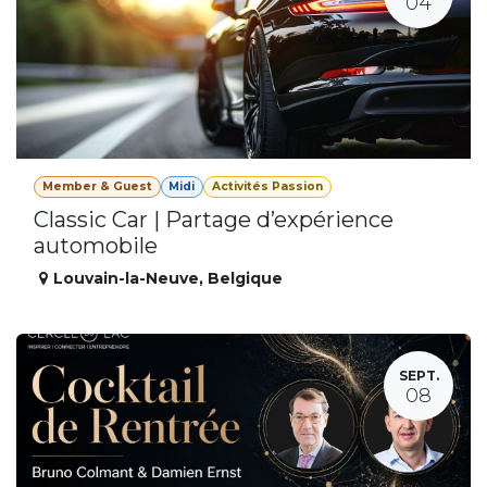
04
Member & Guest
Midi
Activités Passion
Classic Car | Partage d’expérience
automobile
Louvain-la-Neuve
,
Belgique
SEPT.
08