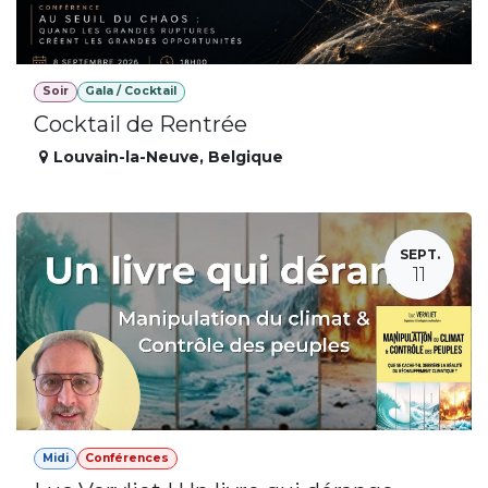
Soir
Gala / Cocktail
Cocktail de Rentrée
Louvain-la-Neuve
,
Belgique
SEPT.
11
Midi
Conférences