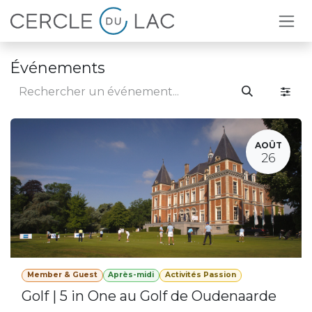
Se rendre au contenu
Événements
AOÛT
26
Member & Guest
Après-midi
Activités Passion
Golf | 5 in One au Golf de Oudenaarde