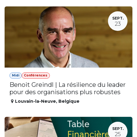
SEPT.
23
Midi
Conférences
Benoit Greindl | La résilience du leader
pour des organisations plus robustes
Louvain-la-Neuve
,
Belgique
SEPT.
25