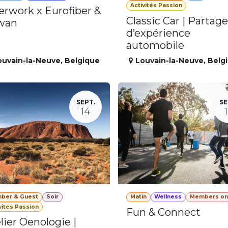
Activités Passion
erwork x Eurofiber &
Classic Car | Partage
wan
d’expérience
automobile
ouvain-la-Neuve
,
Belgique
Louvain-la-Neuve
,
Belg
SEPT.
SE
14
ber & Guest
Soir
Matin
Wellness
Members on
vités Passion
Fun & Connect
lier Oenologie |