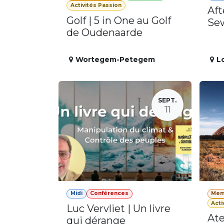
Activités Passion
Aft
Golf | 5 in One au Golf
Se
de Oudenaarde
Wortegem-Petegem
L
SEPT.
11
Midi
Conférences
Mem
Acti
Luc Vervliet | Un livre
Ate
qui dérange