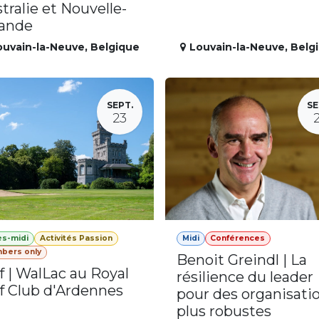
tralie et Nouvelle-
lande
ouvain-la-Neuve
,
Belgique
Louvain-la-Neuve
,
Belg
SEPT.
SE
23
ès-midi
Activités Passion
Midi
Conférences
bers only
Benoit Greindl | La
f | WalLac au Royal
résilience du leader
f Club d'Ardennes
pour des organisati
plus robustes