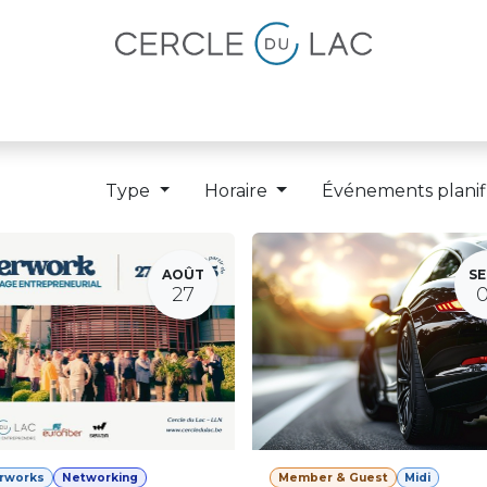
lités
Magazine
Devenir membre
Type
Horaire
Événements planif
AOÛT
SE
27
erworks
Networking
Member & Guest
Midi