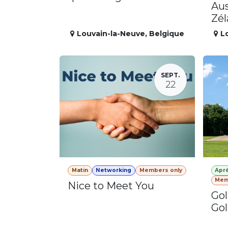
Aus
Zé
Louvain-la-Neuve
,
Belgique
L
SEPT.
22
Matin
Networking
Members only
Apr
Mem
Nice to Meet You
Gol
Gol