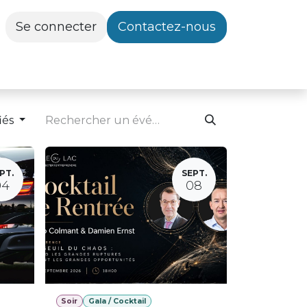
Se connecter
Contactez-nous
iés
PT.
SEPT.
04
08
Soir
Gala / Cocktail