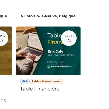
ique
Louvain-la-Neuve
,
Belgique
PT.
SEPT.
23
25
Midi
Tables thématiques
Table Financière
ons