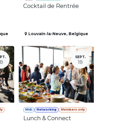
Cocktail de Rentrée
ique
Louvain-la-Neuve
,
Belgique
PT.
SEPT.
18
18
ly
Midi
Networking
Members only
Lunch & Connect