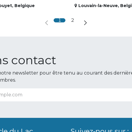
ouyet
,
Belgique
Louvain-la-Neuve
,
Belg
1
2
s contact
otre newsletter pour être tenu au courant des dernièr
embres.
cle du Lac
Suivez-nous sur :