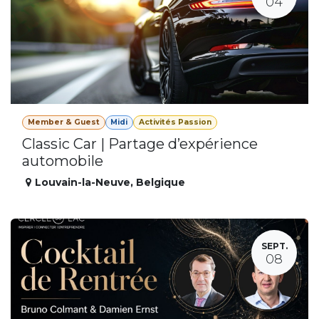
04
Member & Guest
Midi
Activités Passion
Classic Car | Partage d’expérience
automobile
Louvain-la-Neuve
,
Belgique
SEPT.
08