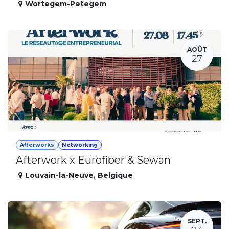
Wortegem-Petegem
AOÛT
27
Afterworks
Networking
Afterwork x Eurofiber & Sewan
Louvain-la-Neuve
,
Belgique
SEPT.