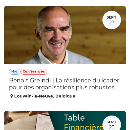
SEPT.
23
Midi
Conférences
Benoit Greindl | La résilience du leader
pour des organisations plus robustes
Louvain-la-Neuve
,
Belgique
SEPT.
25