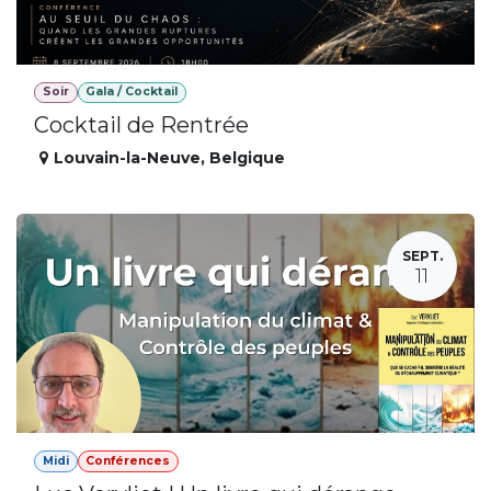
Soir
Gala / Cocktail
Cocktail de Rentrée
Louvain-la-Neuve
,
Belgique
SEPT.
11
Midi
Conférences