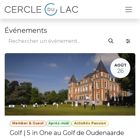
Se rendre au contenu
Événements
AOÛT
26
Member & Guest
Après-midi
Activités Passion
Golf | 5 in One au Golf de Oudenaarde