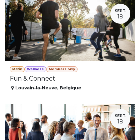
SEPT.
18
Matin
Wellness
Members only
Fun & Connect
Louvain-la-Neuve
,
Belgique
SEPT.
18