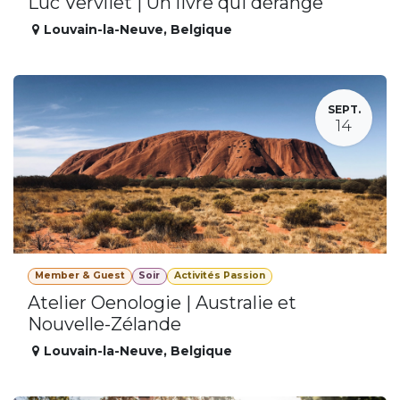
Luc Vervliet | Un livre qui dérange
Louvain-la-Neuve
,
Belgique
SEPT.
14
Member & Guest
Soir
Activités Passion
Atelier Oenologie | Australie et
Nouvelle-Zélande
Louvain-la-Neuve
,
Belgique