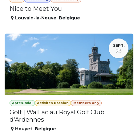
Nice to Meet You
Louvain-la-Neuve
,
Belgique
SEPT.
23
Après-midi
Activités Passion
Members only
Golf | WalLac au Royal Golf Club
d'Ardennes
Houyet
,
Belgique