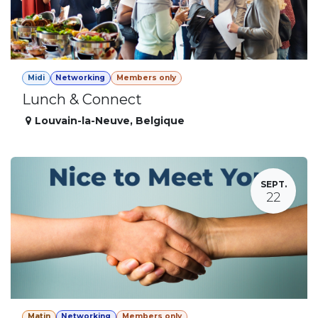
Midi
Networking
Members only
Lunch & Connect
Louvain-la-Neuve
,
Belgique
SEPT.
22
Matin
Networking
Members only