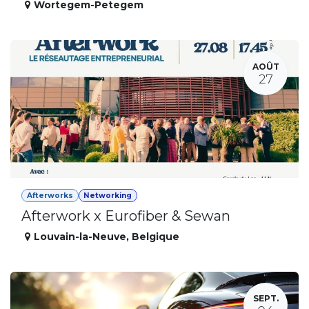
Wortegem-Petegem
AOÛT
27
Afterworks
Networking
Afterwork x Eurofiber & Sewan
Louvain-la-Neuve
,
Belgique
SEPT.