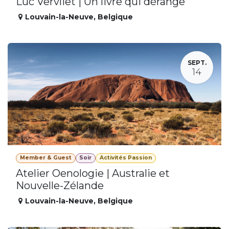
Luc Vervliet | Un livre qui dérange
Louvain-la-Neuve
,
Belgique
SEPT.
14
Member & Guest
Soir
Activités Passion
Atelier Oenologie | Australie et
Nouvelle-Zélande
Louvain-la-Neuve
,
Belgique