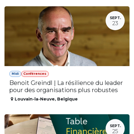
SEPT.
23
Midi
Conférences
Benoit Greindl | La résilience du leader
pour des organisations plus robustes
Louvain-la-Neuve
,
Belgique
SEPT.
25