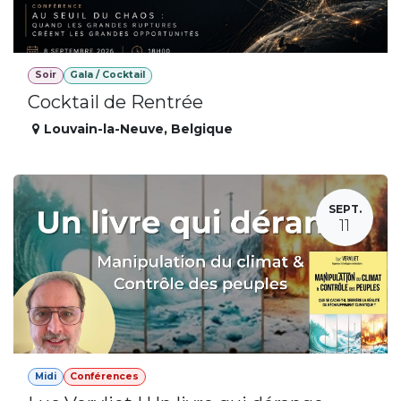
Soir
Gala / Cocktail
Cocktail de Rentrée
Louvain-la-Neuve
,
Belgique
SEPT.
11
Midi
Conférences