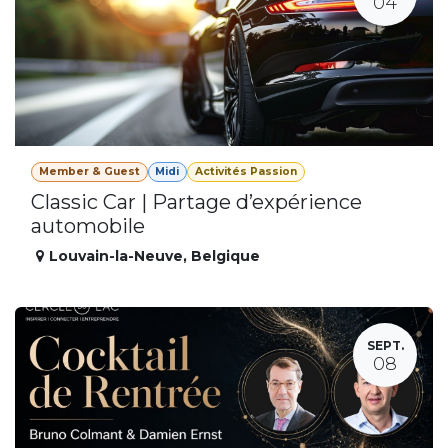
04
Member & Guest
Midi
Activités Passion
Classic Car | Partage d’expérience
automobile
Louvain-la-Neuve
,
Belgique
SEPT.
08