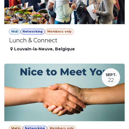
Midi
Networking
Members only
Lunch & Connect
Louvain-la-Neuve
,
Belgique
SEPT.
22
Matin
Networking
Members only