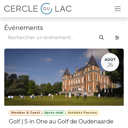
Se rendre au contenu
Événements
AOÛT
26
Member & Guest
Après-midi
Activités Passion
Golf | 5 in One au Golf de Oudenaarde