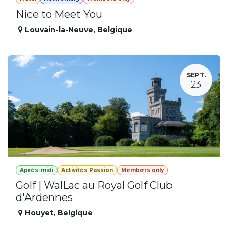
Nice to Meet You
Louvain-la-Neuve
,
Belgique
SEPT.
23
Après-midi
Activités Passion
Members only
Golf | WalLac au Royal Golf Club
d'Ardennes
Houyet
,
Belgique