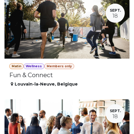
SEPT.
18
Matin
Wellness
Members only
Fun & Connect
Louvain-la-Neuve
,
Belgique
SEPT.
18