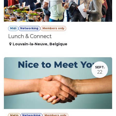
Midi
Networking
Members only
Lunch & Connect
Louvain-la-Neuve
,
Belgique
SEPT.
22
Matin
Networking
Members only