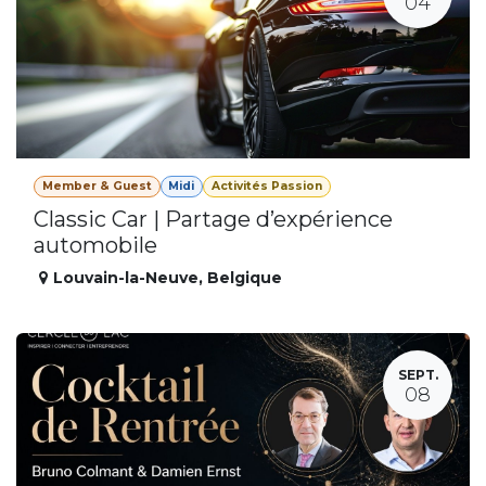
04
Member & Guest
Midi
Activités Passion
Classic Car | Partage d’expérience
automobile
Louvain-la-Neuve
,
Belgique
SEPT.
08