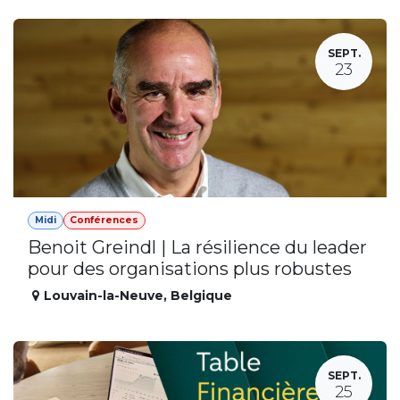
SEPT.
23
Midi
Conférences
Benoit Greindl | La résilience du leader
pour des organisations plus robustes
Louvain-la-Neuve
,
Belgique
SEPT.
25