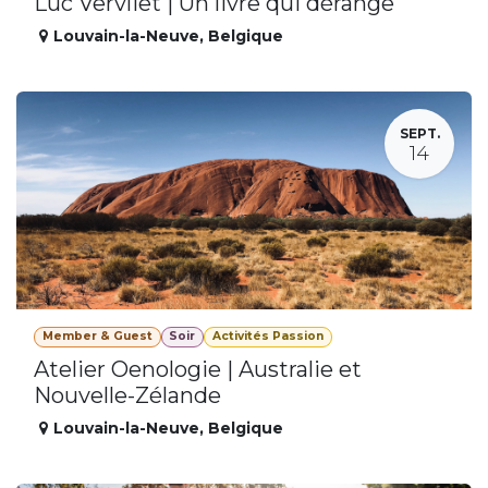
Luc Vervliet | Un livre qui dérange
Louvain-la-Neuve
,
Belgique
SEPT.
14
Member & Guest
Soir
Activités Passion
Atelier Oenologie | Australie et
Nouvelle-Zélande
Louvain-la-Neuve
,
Belgique