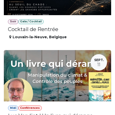
Soir
Gala / Cocktail
Cocktail de Rentrée
Louvain-la-Neuve
,
Belgique
SEPT.
11
Midi
Conférences