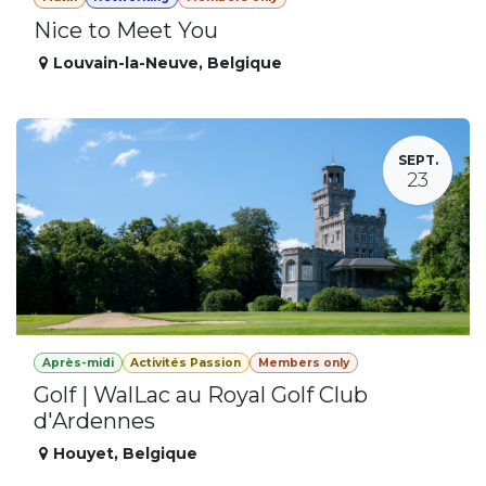
Nice to Meet You
Louvain-la-Neuve
,
Belgique
SEPT.
23
Après-midi
Activités Passion
Members only
Golf | WalLac au Royal Golf Club
d'Ardennes
Houyet
,
Belgique