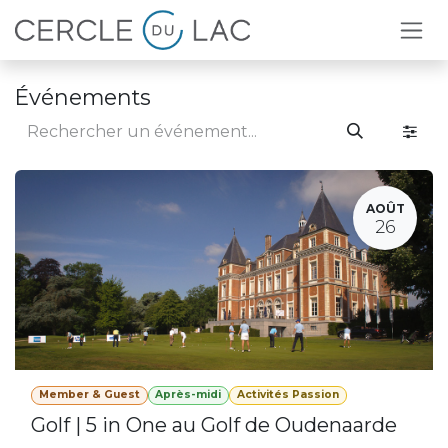
Se rendre au contenu
Événements
AOÛT
26
Member & Guest
Après-midi
Activités Passion
Golf | 5 in One au Golf de Oudenaarde