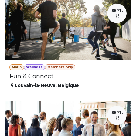
SEPT.
18
Matin
Wellness
Members only
Fun & Connect
Louvain-la-Neuve
,
Belgique
SEPT.
18