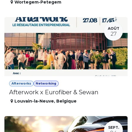
Wortegem-Petegem
AOÛT
27
Afterworks
Networking
Afterwork x Eurofiber & Sewan
Louvain-la-Neuve
,
Belgique
SEPT.