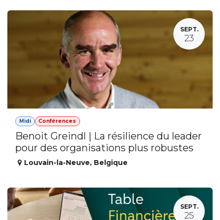
SEPT.
23
Midi
Conférences
Benoit Greindl | La résilience du leader
pour des organisations plus robustes
Louvain-la-Neuve
,
Belgique
SEPT.
25