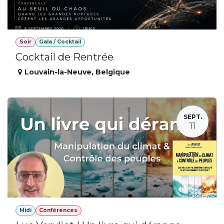
Soir
Gala / Cocktail
Cocktail de Rentrée
Louvain-la-Neuve
,
Belgique
SEPT.
11
Midi
Conférences