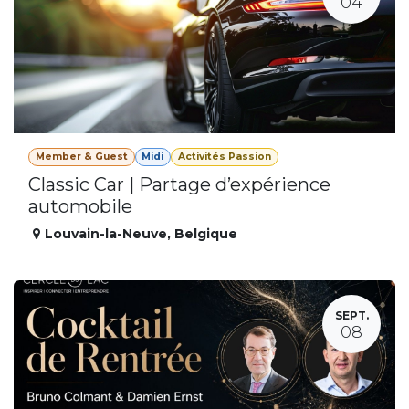
04
Member & Guest
Midi
Activités Passion
Classic Car | Partage d’expérience
automobile
Louvain-la-Neuve
,
Belgique
SEPT.
08