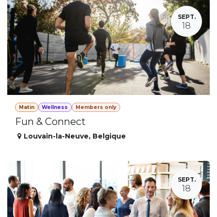
SEPT.
18
Matin
Wellness
Members only
Fun & Connect
Louvain-la-Neuve
,
Belgique
SEPT.
18