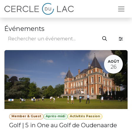
Se rendre au contenu
Événements
AOÛT
26
Member & Guest
Après-midi
Activités Passion
Golf | 5 in One au Golf de Oudenaarde