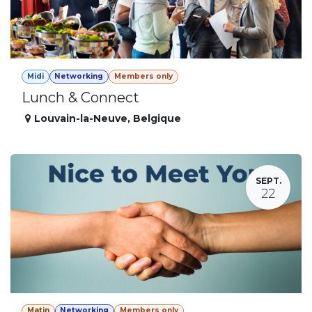
Midi
Networking
Members only
Lunch & Connect
Louvain-la-Neuve
,
Belgique
SEPT.
22
Matin
Networking
Members only