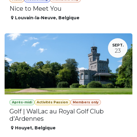
Nice to Meet You
Louvain-la-Neuve
,
Belgique
SEPT.
23
Après-midi
Activités Passion
Members only
Golf | WalLac au Royal Golf Club
d'Ardennes
Houyet
,
Belgique