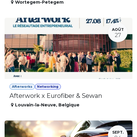
Wortegem-Petegem
AOÛT
27
Afterworks
Networking
Afterwork x Eurofiber & Sewan
Louvain-la-Neuve
,
Belgique
SEPT.