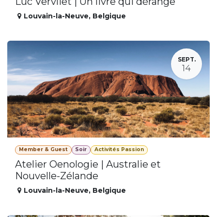
Luc Vervliet | Un livre qui dérange
Louvain-la-Neuve
,
Belgique
SEPT.
14
Member & Guest
Soir
Activités Passion
Atelier Oenologie | Australie et
Nouvelle-Zélande
Louvain-la-Neuve
,
Belgique