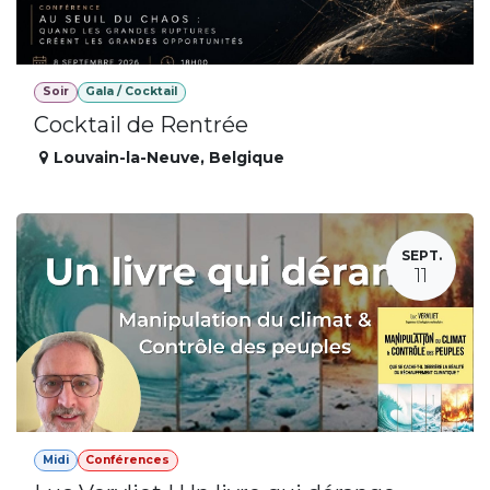
Soir
Gala / Cocktail
Cocktail de Rentrée
Louvain-la-Neuve
,
Belgique
SEPT.
11
Midi
Conférences