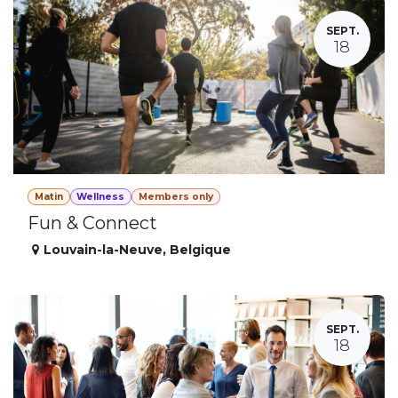
SEPT.
18
Matin
Wellness
Members only
Fun & Connect
Louvain-la-Neuve
,
Belgique
SEPT.
18