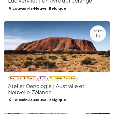
Luc Vervliet | Un livre qui dérange
Louvain-la-Neuve
,
Belgique
SEPT.
14
Member & Guest
Soir
Activités Passion
Atelier Oenologie | Australie et
Nouvelle-Zélande
Louvain-la-Neuve
,
Belgique