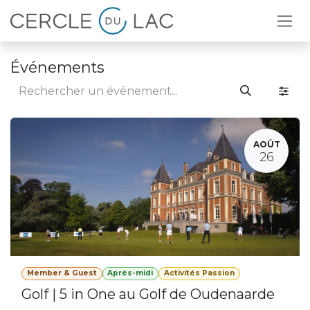
Se rendre au contenu
Événements
AOÛT
26
Member & Guest
Après-midi
Activités Passion
Golf | 5 in One au Golf de Oudenaarde