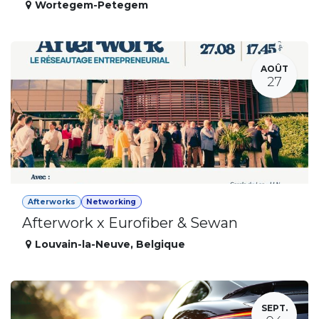
Wortegem-Petegem
AOÛT
27
Afterworks
Networking
Afterwork x Eurofiber & Sewan
Louvain-la-Neuve
,
Belgique
SEPT.