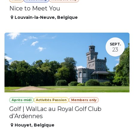
Nice to Meet You
Louvain-la-Neuve
,
Belgique
SEPT.
23
Après-midi
Activités Passion
Members only
Golf | WalLac au Royal Golf Club
d'Ardennes
Houyet
,
Belgique