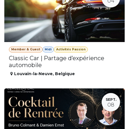
04
Member & Guest
Midi
Activités Passion
Classic Car | Partage d’expérience
automobile
Louvain-la-Neuve
,
Belgique
SEPT.
08