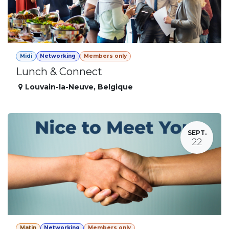
Midi
Networking
Members only
Lunch & Connect
Louvain-la-Neuve
,
Belgique
SEPT.
22
Matin
Networking
Members only