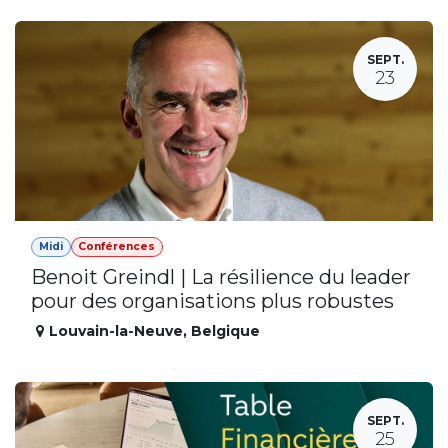
SEPT.
23
Midi
Conférences
Benoit Greindl | La résilience du leader
pour des organisations plus robustes
Louvain-la-Neuve
,
Belgique
SEPT.
25