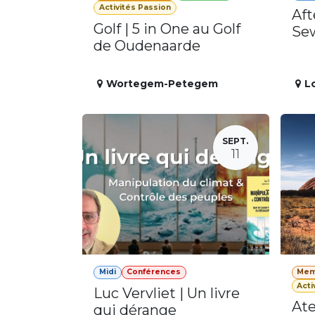
Activités Passion
Aft
Golf | 5 in One au Golf
Se
de Oudenaarde
Wortegem-Petegem
L
SEPT.
11
Midi
Conférences
Mem
Acti
Luc Vervliet | Un livre
Ate
qui dérange