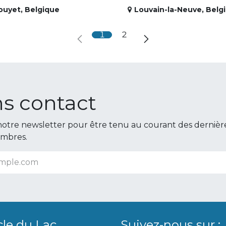
ouyet
,
Belgique
Louvain-la-Neuve
,
Belg
1
2
s contact
otre newsletter pour être tenu au courant des dernièr
embres.
cle du Lac
Suivez-nous sur :