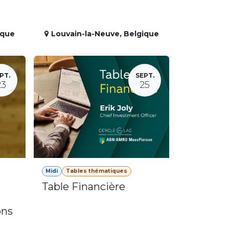
ique
Louvain-la-Neuve
,
Belgique
PT.
SEPT.
23
25
Midi
Tables thématiques
Table Financière
ons