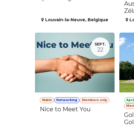
Aus
Zé
Louvain-la-Neuve
,
Belgique
L
SEPT.
22
Matin
Networking
Members only
Apr
Mem
Nice to Meet You
Gol
Gol