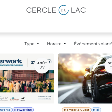
lités
Magazine
Devenir membre
Type
Horaire
Événements planif
AOÛT
SE
27
erworks
Networking
Member & Guest
Midi