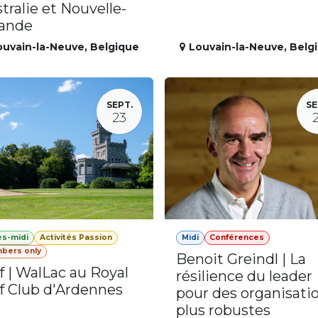
tralie et Nouvelle-
lande
ouvain-la-Neuve
,
Belgique
Louvain-la-Neuve
,
Belg
SEPT.
SE
23
ès-midi
Activités Passion
Midi
Conférences
bers only
Benoit Greindl | La
f | WalLac au Royal
résilience du leader
f Club d'Ardennes
pour des organisati
plus robustes