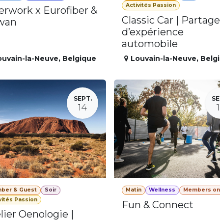
Activités Passion
erwork x Eurofiber &
Classic Car | Partage
wan
d’expérience
automobile
ouvain-la-Neuve
,
Belgique
Louvain-la-Neuve
,
Belg
SEPT.
SE
14
ber & Guest
Soir
Matin
Wellness
Members on
vités Passion
Fun & Connect
lier Oenologie |