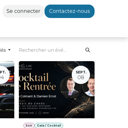
Se connecter
Contactez-nous
iés
PT.
SEPT.
04
08
Soir
Gala / Cocktail