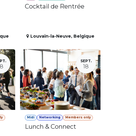
Cocktail de Rentrée
ique
Louvain-la-Neuve
,
Belgique
PT.
SEPT.
18
18
ly
Midi
Networking
Members only
Lunch & Connect