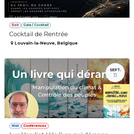
Soir
Gala / Cocktail
Cocktail de Rentrée
Louvain-la-Neuve
,
Belgique
SEPT.
11
Midi
Conférences