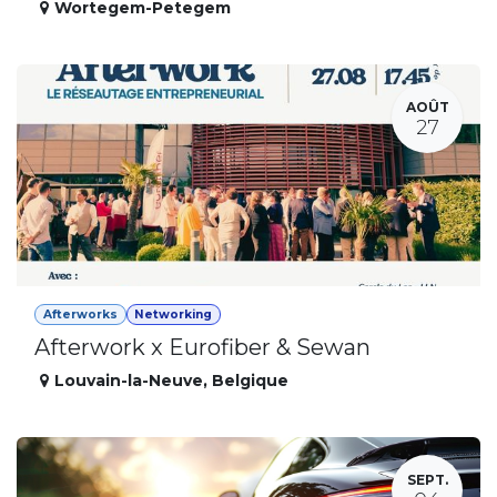
Wortegem-Petegem
AOÛT
27
Afterworks
Networking
Afterwork x Eurofiber & Sewan
Louvain-la-Neuve
,
Belgique
SEPT.