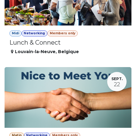
Midi
Networking
Members only
Lunch & Connect
Louvain-la-Neuve
,
Belgique
SEPT.
22
Matin
Networking
Members only