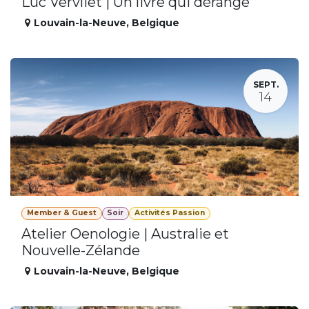
Luc Vervliet | Un livre qui dérange
Louvain-la-Neuve
,
Belgique
SEPT.
14
Member & Guest
Soir
Activités Passion
Atelier Oenologie | Australie et
Nouvelle-Zélande
Louvain-la-Neuve
,
Belgique