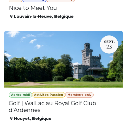
Nice to Meet You
Louvain-la-Neuve
,
Belgique
SEPT.
23
Après-midi
Activités Passion
Members only
Golf | WalLac au Royal Golf Club
d'Ardennes
Houyet
,
Belgique