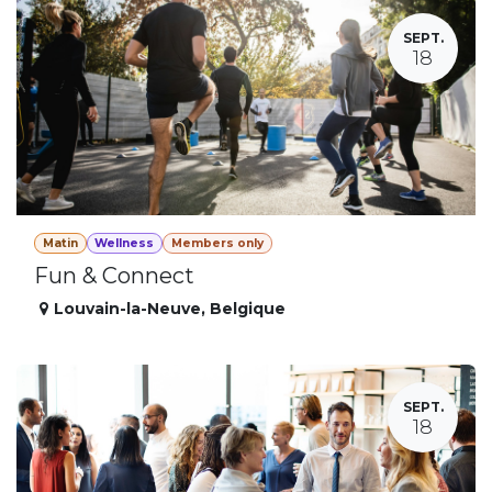
SEPT.
18
Matin
Wellness
Members only
Fun & Connect
Louvain-la-Neuve
,
Belgique
SEPT.
18