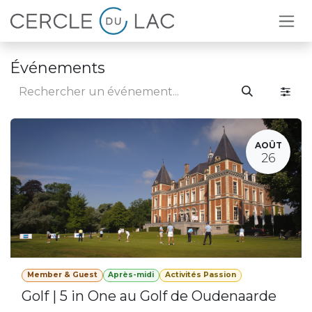
Se rendre au contenu
Événements
AOÛT
26
Member & Guest
Après-midi
Activités Passion
Golf | 5 in One au Golf de Oudenaarde