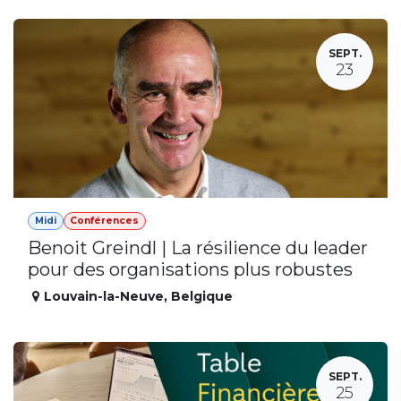
SEPT.
23
Midi
Conférences
Benoit Greindl | La résilience du leader
pour des organisations plus robustes
Louvain-la-Neuve
,
Belgique
SEPT.
25