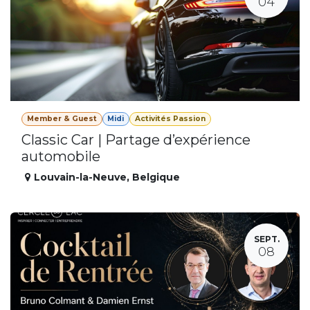
04
Member & Guest
Midi
Activités Passion
Classic Car | Partage d’expérience
automobile
Louvain-la-Neuve
,
Belgique
SEPT.
08