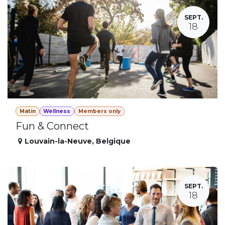
SEPT.
18
Matin
Wellness
Members only
Fun & Connect
Louvain-la-Neuve
,
Belgique
SEPT.
18