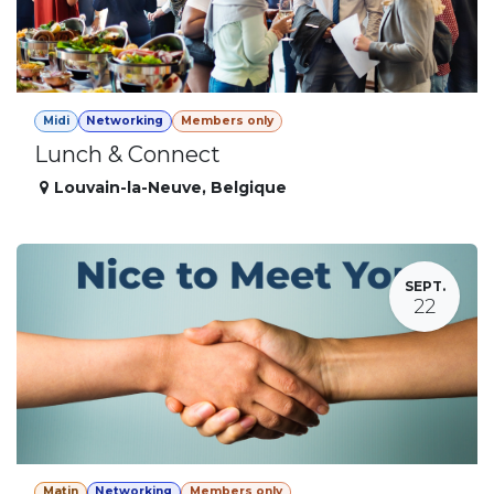
Midi
Networking
Members only
Lunch & Connect
Louvain-la-Neuve
,
Belgique
SEPT.
22
Matin
Networking
Members only