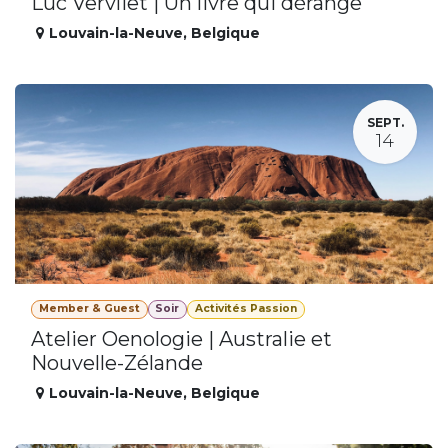
Luc Vervliet | Un livre qui dérange
Louvain-la-Neuve
,
Belgique
SEPT.
14
Member & Guest
Soir
Activités Passion
Atelier Oenologie | Australie et
Nouvelle-Zélande
Louvain-la-Neuve
,
Belgique