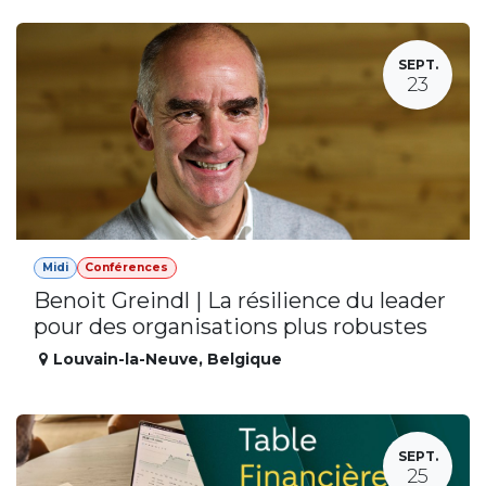
SEPT.
23
Midi
Conférences
Benoit Greindl | La résilience du leader
pour des organisations plus robustes
Louvain-la-Neuve
,
Belgique
SEPT.
25