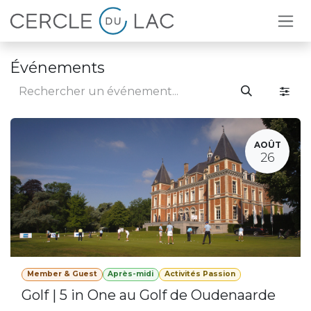
Se rendre au contenu
Événements
AOÛT
26
Member & Guest
Après-midi
Activités Passion
Golf | 5 in One au Golf de Oudenaarde