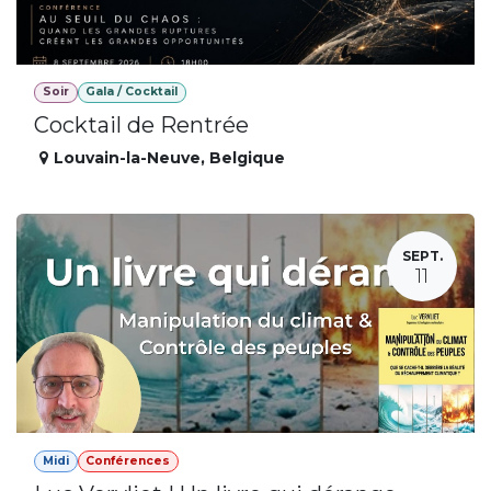
Soir
Gala / Cocktail
Cocktail de Rentrée
Louvain-la-Neuve
,
Belgique
SEPT.
11
Midi
Conférences