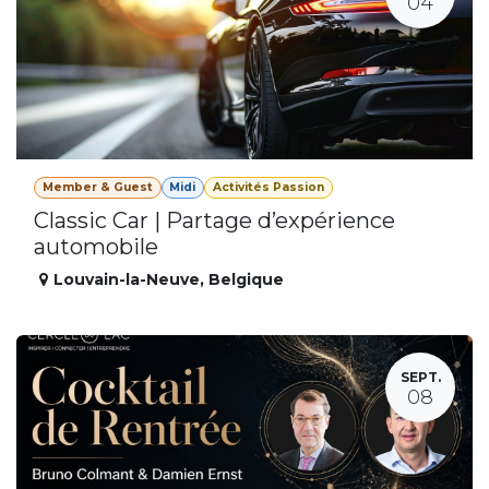
04
Member & Guest
Midi
Activités Passion
Classic Car | Partage d’expérience
automobile
Louvain-la-Neuve
,
Belgique
SEPT.
08