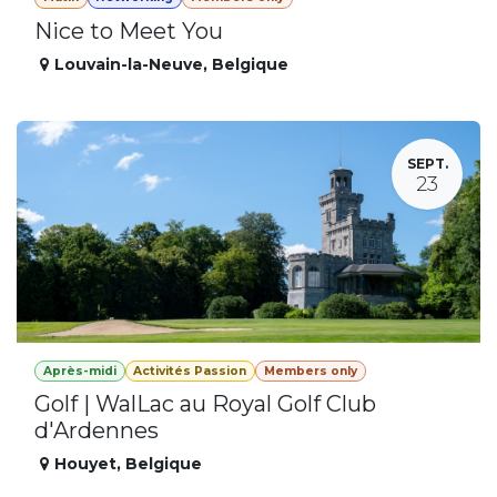
Nice to Meet You
Louvain-la-Neuve
,
Belgique
SEPT.
23
Après-midi
Activités Passion
Members only
Golf | WalLac au Royal Golf Club
d'Ardennes
Houyet
,
Belgique