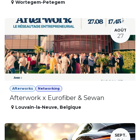
Wortegem-Petegem
AOÛT
27
Afterworks
Networking
Afterwork x Eurofiber & Sewan
Louvain-la-Neuve
,
Belgique
SEPT.