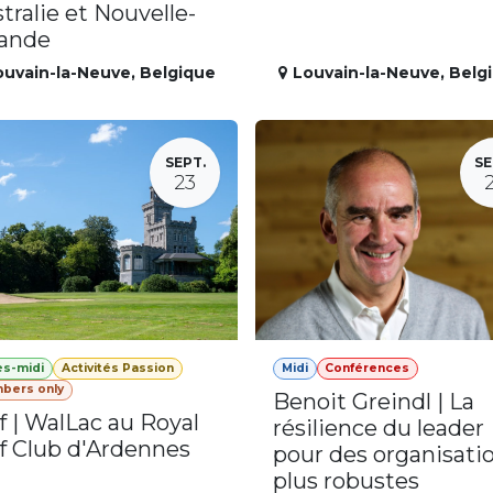
tralie et Nouvelle-
lande
ouvain-la-Neuve
,
Belgique
Louvain-la-Neuve
,
Belg
SEPT.
SE
23
ès-midi
Activités Passion
Midi
Conférences
bers only
Benoit Greindl | La
f | WalLac au Royal
résilience du leader
f Club d'Ardennes
pour des organisati
plus robustes