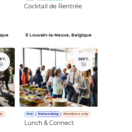
Cocktail de Rentrée
ique
Louvain-la-Neuve
,
Belgique
PT.
SEPT.
18
18
ly
Midi
Networking
Members only
Lunch & Connect