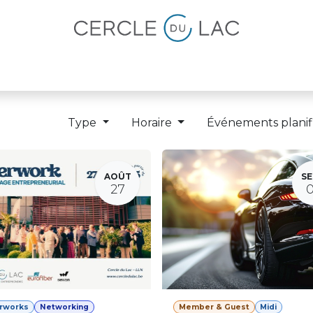
lités
Magazine
Devenir membre
Type
Horaire
Événements planif
AOÛT
SE
27
erworks
Networking
Member & Guest
Midi