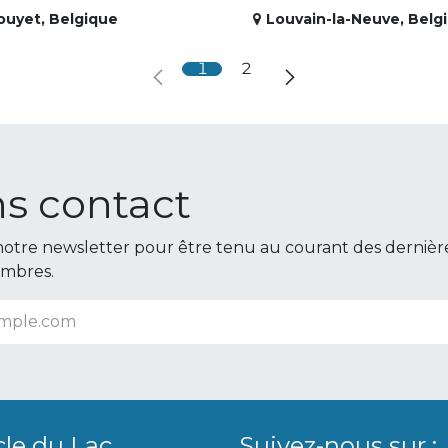
ouyet
,
Belgique
Louvain-la-Neuve
,
Belg
1
2
s contact
otre newsletter pour être tenu au courant des dernièr
embres.
cle du Lac
Suivez-nous sur :