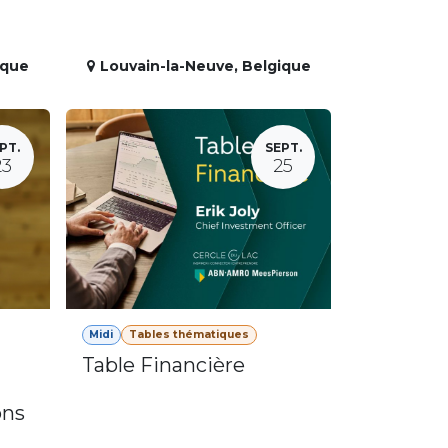
ique
Louvain-la-Neuve
,
Belgique
PT.
SEPT.
23
25
Midi
Tables thématiques
Table Financière
ons