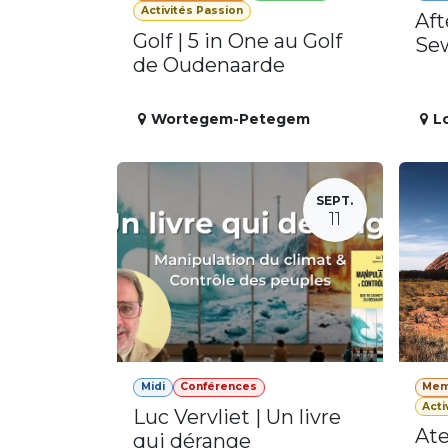
Activités Passion
Aft
Golf | 5 in One au Golf
Se
de Oudenaarde
Wortegem-Petegem
L
SEPT.
11
Midi
Conférences
Mem
Acti
Luc Vervliet | Un livre
Ate
qui dérange