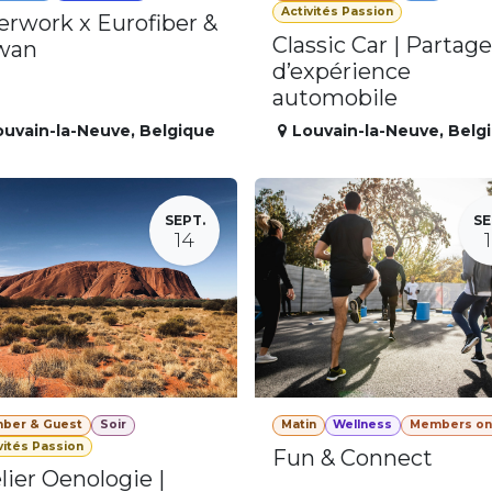
Activités Passion
erwork x Eurofiber &
Classic Car | Partage
wan
d’expérience
automobile
ouvain-la-Neuve
,
Belgique
Louvain-la-Neuve
,
Belg
SEPT.
SE
14
ber & Guest
Soir
Matin
Wellness
Members on
vités Passion
Fun & Connect
lier Oenologie |