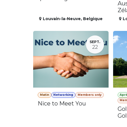
Aus
Zé
Louvain-la-Neuve
,
Belgique
L
SEPT.
22
Matin
Networking
Members only
Apr
Mem
Nice to Meet You
Gol
Gol