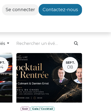
Se connecter
Contactez-nous
iés
PT.
SEPT.
04
08
Soir
Gala / Cocktail