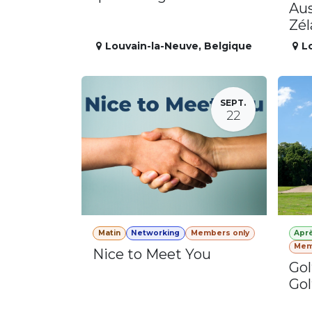
Aus
Zé
Louvain-la-Neuve
,
Belgique
L
SEPT.
22
Matin
Networking
Members only
Apr
Mem
Nice to Meet You
Gol
Gol