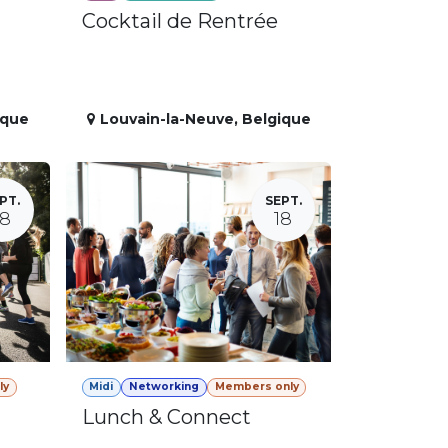
Cocktail de Rentrée
ique
Louvain-la-Neuve
,
Belgique
PT.
SEPT.
18
18
ly
Midi
Networking
Members only
Lunch & Connect