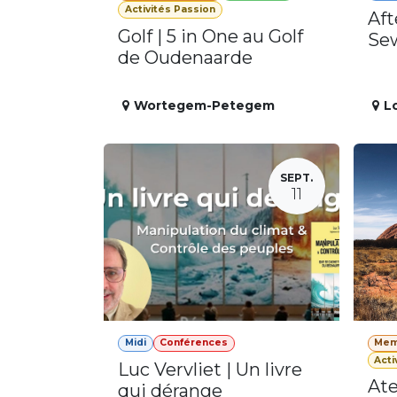
Activités Passion
Aft
Golf | 5 in One au Golf
Se
de Oudenaarde
Wortegem-Petegem
L
SEPT.
11
Midi
Conférences
Mem
Acti
Luc Vervliet | Un livre
Ate
qui dérange