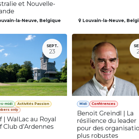
tralie et Nouvelle-
lande
ouvain-la-Neuve
,
Belgique
Louvain-la-Neuve
,
Belg
SEPT.
SE
23
ès-midi
Activités Passion
Midi
Conférences
bers only
Benoit Greindl | La
f | WalLac au Royal
résilience du leader
f Club d'Ardennes
pour des organisati
plus robustes