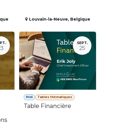
ique
Louvain-la-Neuve
,
Belgique
PT.
SEPT.
23
25
Midi
Tables thématiques
Table Financière
ons