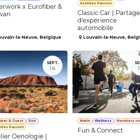
Activités Passion
erwork x Eurofiber &
Classic Car | Partage
wan
d’expérience
automobile
ouvain-la-Neuve
,
Belgique
Louvain-la-Neuve
,
Belg
SEPT.
SE
14
ber & Guest
Soir
Matin
Wellness
Members on
vités Passion
Fun & Connect
lier Oenologie |