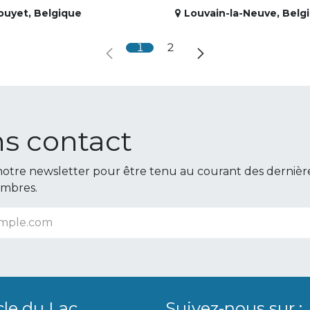
ouyet
,
Belgique
Louvain-la-Neuve
,
Belg
1
2
s contact
otre newsletter pour être tenu au courant des dernièr
embres.
cle du Lac
Suivez-nous sur :