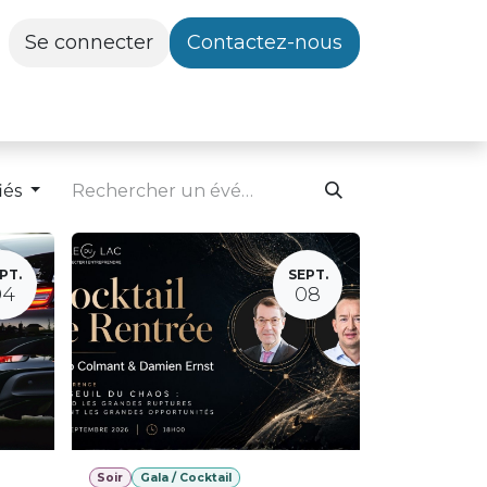
Se connecter
Contactez-nous
iés
PT.
SEPT.
04
08
Soir
Gala / Cocktail