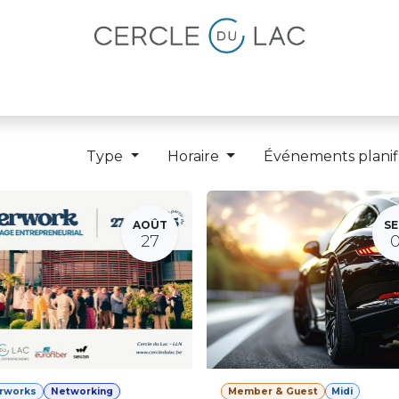
lités
Magazine
Devenir membre
Type
Horaire
Événements planif
AOÛT
SE
27
erworks
Networking
Member & Guest
Midi