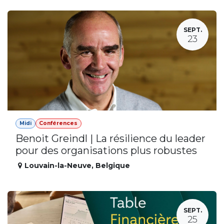
SEPT.
23
Midi
Conférences
Benoit Greindl | La résilience du leader
pour des organisations plus robustes
Louvain-la-Neuve
,
Belgique
SEPT.
25