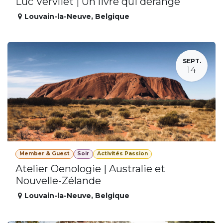
Luc Vervliet | Un livre qui dérange
Louvain-la-Neuve
,
Belgique
SEPT.
14
Member & Guest
Soir
Activités Passion
Atelier Oenologie | Australie et
Nouvelle-Zélande
Louvain-la-Neuve
,
Belgique