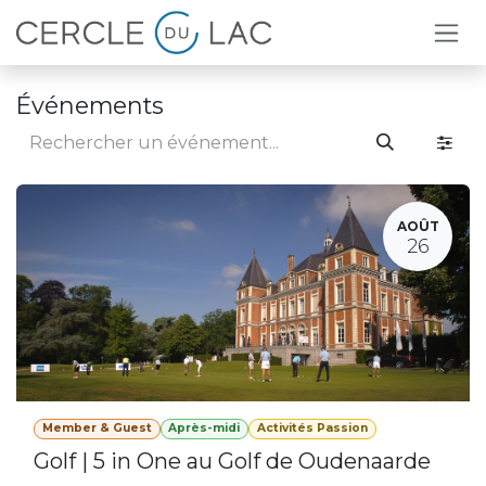
Se rendre au contenu
Événements
AOÛT
26
Member & Guest
Après-midi
Activités Passion
Golf | 5 in One au Golf de Oudenaarde