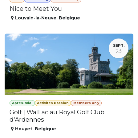
Nice to Meet You
Louvain-la-Neuve
,
Belgique
SEPT.
23
Après-midi
Activités Passion
Members only
Golf | WalLac au Royal Golf Club
d'Ardennes
Houyet
,
Belgique