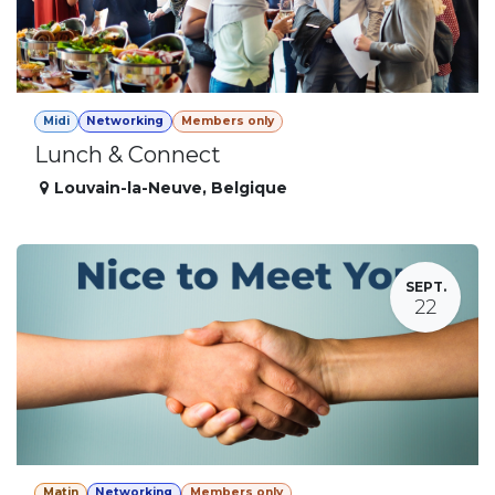
Midi
Networking
Members only
Lunch & Connect
Louvain-la-Neuve
,
Belgique
SEPT.
22
Matin
Networking
Members only