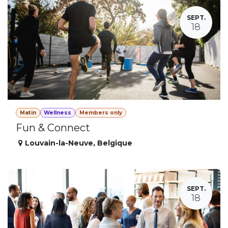
SEPT.
18
Matin
Wellness
Members only
Fun & Connect
Louvain-la-Neuve
,
Belgique
SEPT.
18