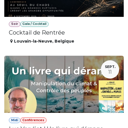
Soir
Gala / Cocktail
Cocktail de Rentrée
Louvain-la-Neuve
,
Belgique
SEPT.
11
Midi
Conférences