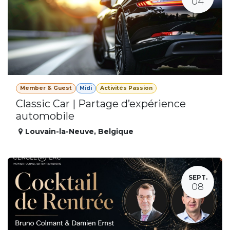
04
Member & Guest
Midi
Activités Passion
Classic Car | Partage d’expérience
automobile
Louvain-la-Neuve
,
Belgique
SEPT.
08