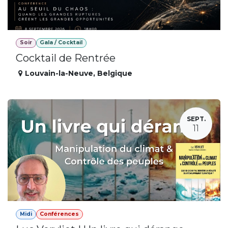
Soir
Gala / Cocktail
Cocktail de Rentrée
Louvain-la-Neuve
,
Belgique
SEPT.
11
Midi
Conférences