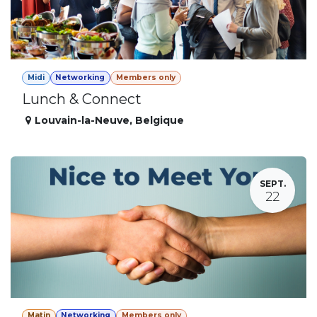
Midi
Networking
Members only
Lunch & Connect
Louvain-la-Neuve
,
Belgique
SEPT.
22
Matin
Networking
Members only