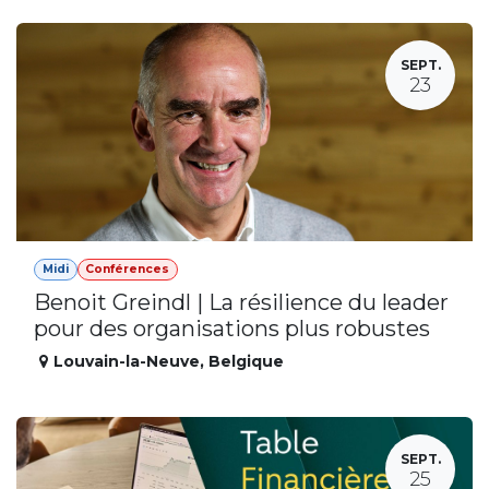
SEPT.
23
Midi
Conférences
Benoit Greindl | La résilience du leader
pour des organisations plus robustes
Louvain-la-Neuve
,
Belgique
SEPT.
25