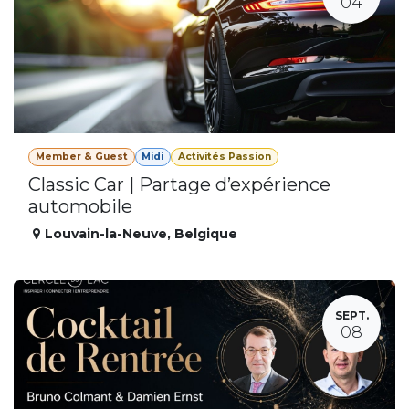
04
Member & Guest
Midi
Activités Passion
Classic Car | Partage d’expérience
automobile
Louvain-la-Neuve
,
Belgique
SEPT.
08