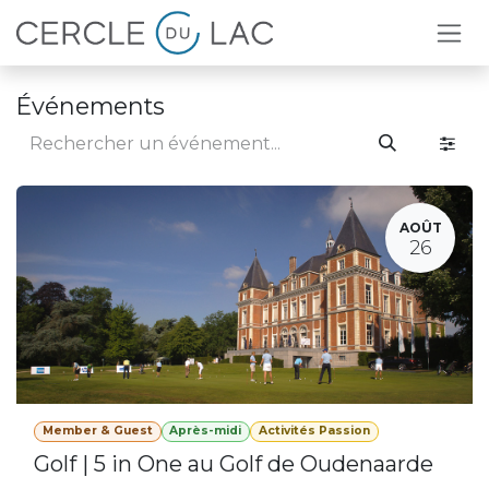
Se rendre au contenu
Événements
AOÛT
26
Member & Guest
Après-midi
Activités Passion
Golf | 5 in One au Golf de Oudenaarde