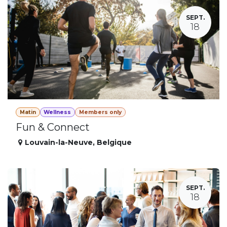
SEPT.
18
Matin
Wellness
Members only
Fun & Connect
Louvain-la-Neuve
,
Belgique
SEPT.
18