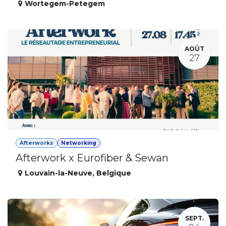
Wortegem-Petegem
AOÛT
27
Afterworks
Networking
Afterwork x Eurofiber & Sewan
Louvain-la-Neuve
,
Belgique
SEPT.