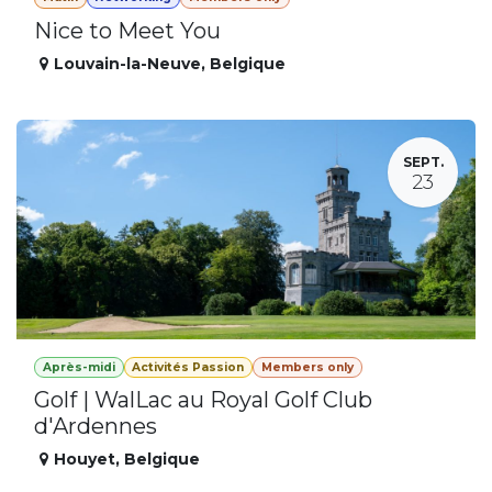
Nice to Meet You
Louvain-la-Neuve
,
Belgique
SEPT.
23
Après-midi
Activités Passion
Members only
Golf | WalLac au Royal Golf Club
d'Ardennes
Houyet
,
Belgique