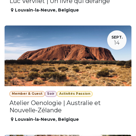
Luc Vervliet | Un livre qui dérange
Louvain-la-Neuve
,
Belgique
SEPT.
14
Member & Guest
Soir
Activités Passion
Atelier Oenologie | Australie et
Nouvelle-Zélande
Louvain-la-Neuve
,
Belgique