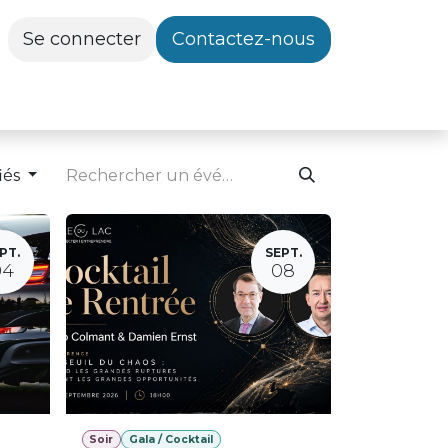
Se connecter
Contactez-nous
iés
PT.
SEPT.
04
08
Soir
Gala / Cocktail