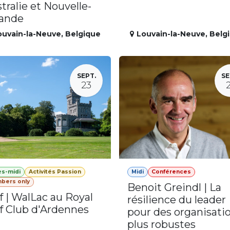
tralie et Nouvelle-
lande
ouvain-la-Neuve
,
Belgique
Louvain-la-Neuve
,
Belg
SEPT.
SE
23
ès-midi
Activités Passion
Midi
Conférences
bers only
Benoit Greindl | La
f | WalLac au Royal
résilience du leader
f Club d'Ardennes
pour des organisati
plus robustes