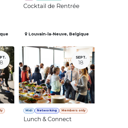
Cocktail de Rentrée
ique
Louvain-la-Neuve
,
Belgique
PT.
SEPT.
18
18
ly
Midi
Networking
Members only
Lunch & Connect