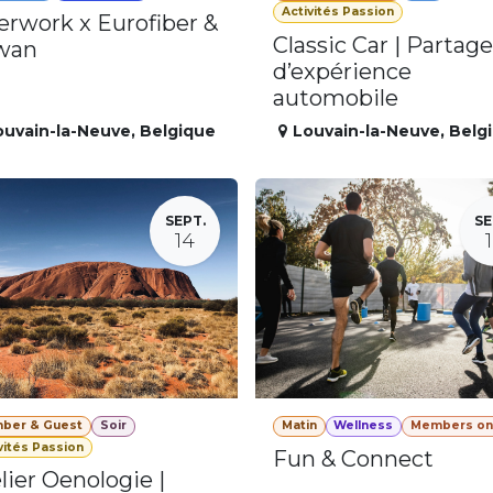
Activités Passion
erwork x Eurofiber &
Classic Car | Partage
wan
d’expérience
automobile
ouvain-la-Neuve
,
Belgique
Louvain-la-Neuve
,
Belg
SEPT.
SE
14
ber & Guest
Soir
Matin
Wellness
Members on
vités Passion
Fun & Connect
lier Oenologie |