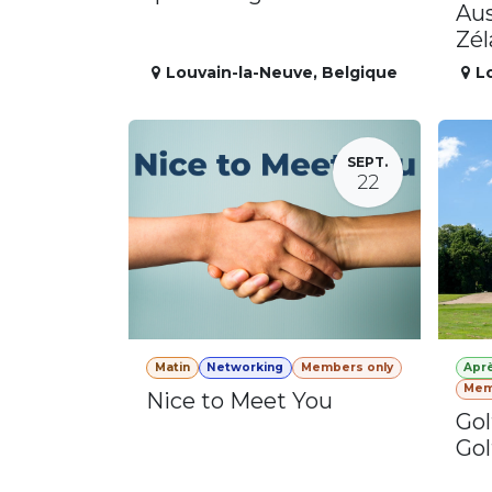
Aus
Zé
Louvain-la-Neuve
,
Belgique
L
SEPT.
22
Matin
Networking
Members only
Apr
Mem
Nice to Meet You
Gol
Gol