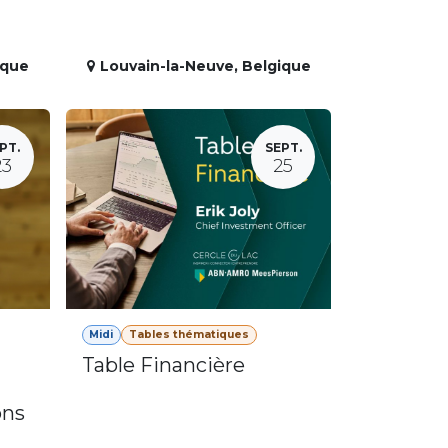
ique
Louvain-la-Neuve
,
Belgique
PT.
SEPT.
23
25
Midi
Tables thématiques
Table Financière
ons