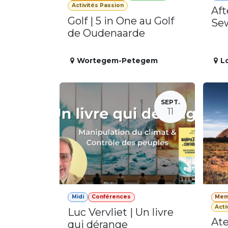
Activités Passion
Aft
Golf | 5 in One au Golf
Se
de Oudenaarde
Wortegem-Petegem
L
SEPT.
11
Midi
Conférences
Mem
Acti
Luc Vervliet | Un livre
Ate
qui dérange