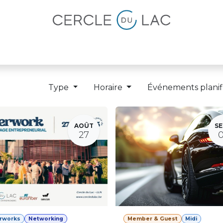
lités
Magazine
Devenir membre
Type
Horaire
Événements planif
AOÛT
SE
27
erworks
Networking
Member & Guest
Midi