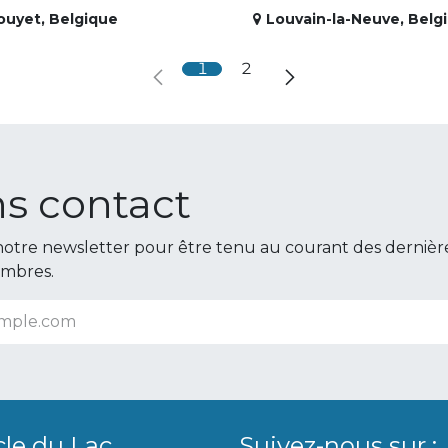
ouyet
,
Belgique
Louvain-la-Neuve
,
Belg
1
2
s contact
otre newsletter pour être tenu au courant des dernièr
embres.
cle du Lac
Suivez-nous sur :