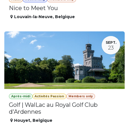
Nice to Meet You
Louvain-la-Neuve
,
Belgique
SEPT.
23
Après-midi
Activités Passion
Members only
Golf | WalLac au Royal Golf Club
d'Ardennes
Houyet
,
Belgique