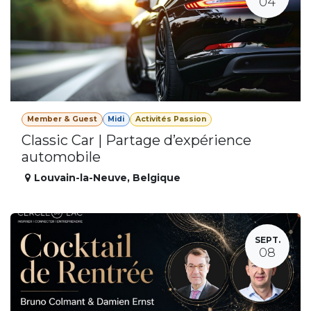
04
Member & Guest
Midi
Activités Passion
Classic Car | Partage d’expérience
automobile
Louvain-la-Neuve
,
Belgique
SEPT.
08