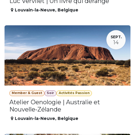
Luc Vervliet | Un livre qui dérange
Louvain-la-Neuve
,
Belgique
SEPT.
14
Member & Guest
Soir
Activités Passion
Atelier Oenologie | Australie et
Nouvelle-Zélande
Louvain-la-Neuve
,
Belgique