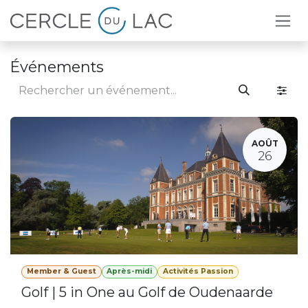
Se rendre au contenu
Événements
AOÛT
26
Member & Guest
Après-midi
Activités Passion
Golf | 5 in One au Golf de Oudenaarde