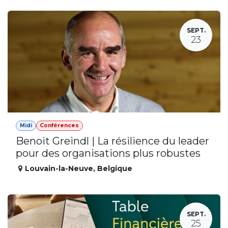
SEPT.
23
Midi
Conférences
Benoit Greindl | La résilience du leader
pour des organisations plus robustes
Louvain-la-Neuve
,
Belgique
SEPT.
25