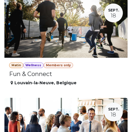
SEPT.
18
Matin
Wellness
Members only
Fun & Connect
Louvain-la-Neuve
,
Belgique
SEPT.
18