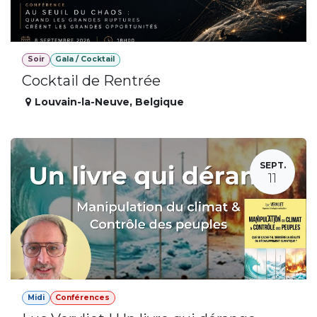
Soir
Gala / Cocktail
Cocktail de Rentrée
Louvain-la-Neuve
,
Belgique
SEPT.
11
Midi
Conférences