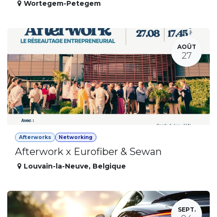
Wortegem-Petegem
AOÛT
27
Afterworks
Networking
Afterwork x Eurofiber & Sewan
Louvain-la-Neuve
,
Belgique
SEPT.