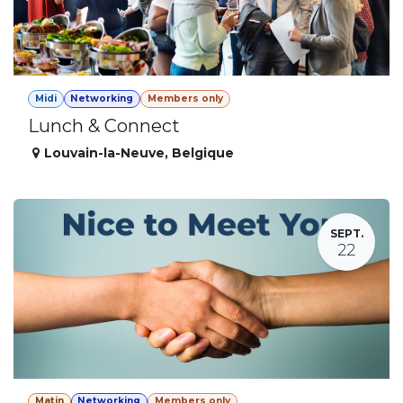
Midi
Networking
Members only
Lunch & Connect
Louvain-la-Neuve
,
Belgique
SEPT.
22
Matin
Networking
Members only