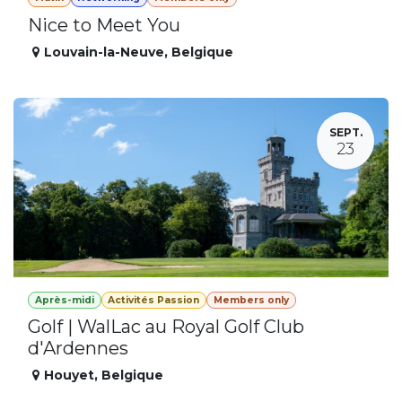
Nice to Meet You
Louvain-la-Neuve
,
Belgique
SEPT.
23
Après-midi
Activités Passion
Members only
Golf | WalLac au Royal Golf Club
d'Ardennes
Houyet
,
Belgique