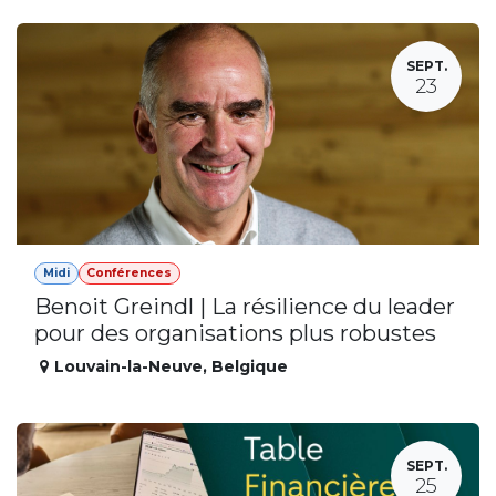
SEPT.
23
Midi
Conférences
Benoit Greindl | La résilience du leader
pour des organisations plus robustes
Louvain-la-Neuve
,
Belgique
SEPT.
25