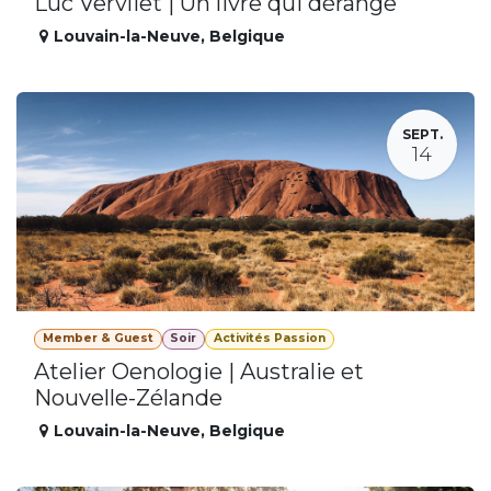
Luc Vervliet | Un livre qui dérange
Louvain-la-Neuve
,
Belgique
SEPT.
14
Member & Guest
Soir
Activités Passion
Atelier Oenologie | Australie et
Nouvelle-Zélande
Louvain-la-Neuve
,
Belgique