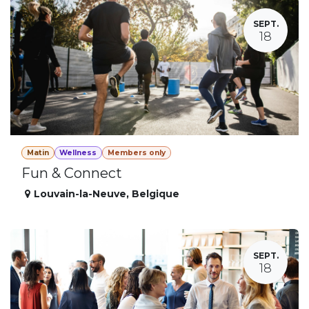
SEPT.
18
Matin
Wellness
Members only
Fun & Connect
Louvain-la-Neuve
,
Belgique
SEPT.
18