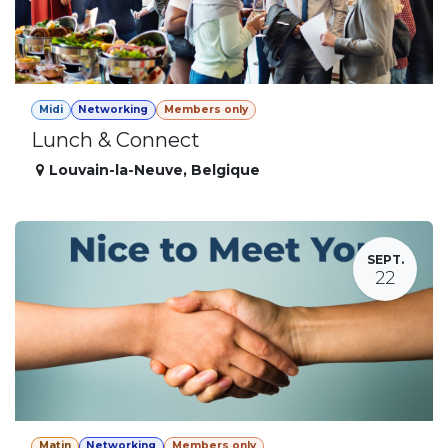
Midi
Networking
Members only
Lunch & Connect
Louvain-la-Neuve
,
Belgique
SEPT.
22
Matin
Networking
Members only