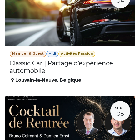
04
Member & Guest
Midi
Activités Passion
Classic Car | Partage d’expérience
automobile
Louvain-la-Neuve
,
Belgique
SEPT.
08