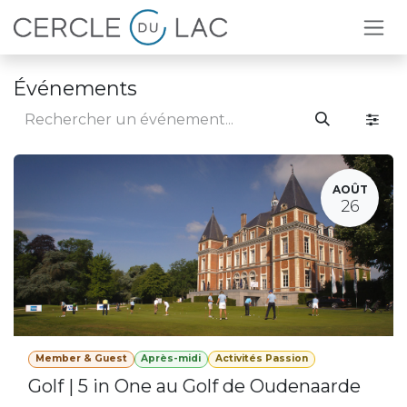
Se rendre au contenu
Événements
AOÛT
26
Member & Guest
Après-midi
Activités Passion
Golf | 5 in One au Golf de Oudenaarde