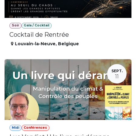
Soir
Gala / Cocktail
Cocktail de Rentrée
Louvain-la-Neuve
,
Belgique
SEPT.
11
Midi
Conférences