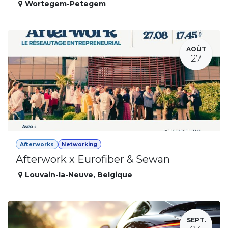
Wortegem-Petegem
AOÛT
27
Afterworks
Networking
Afterwork x Eurofiber & Sewan
Louvain-la-Neuve
,
Belgique
SEPT.