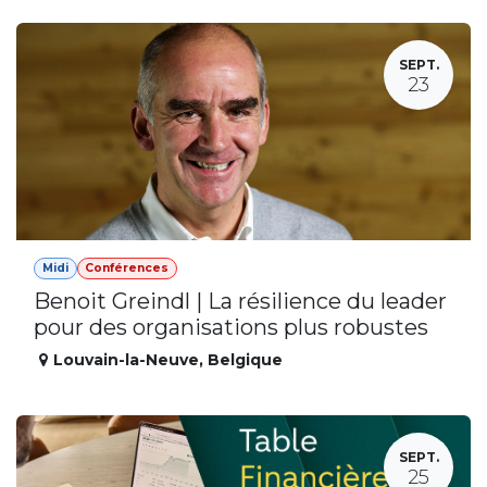
SEPT.
23
Midi
Conférences
Benoit Greindl | La résilience du leader
pour des organisations plus robustes
Louvain-la-Neuve
,
Belgique
SEPT.
25