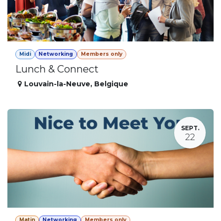
Midi
Networking
Members only
Lunch & Connect
Louvain-la-Neuve
,
Belgique
SEPT.
22
Matin
Networking
Members only