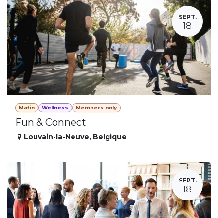
SEPT.
18
Matin
Wellness
Members only
Fun & Connect
Louvain-la-Neuve
,
Belgique
SEPT.
18