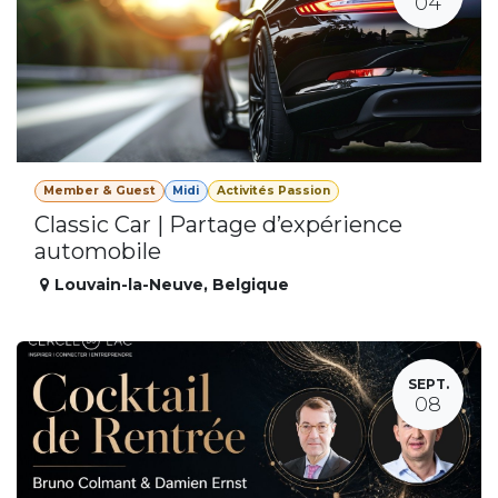
04
Member & Guest
Midi
Activités Passion
Classic Car | Partage d’expérience
automobile
Louvain-la-Neuve
,
Belgique
SEPT.
08