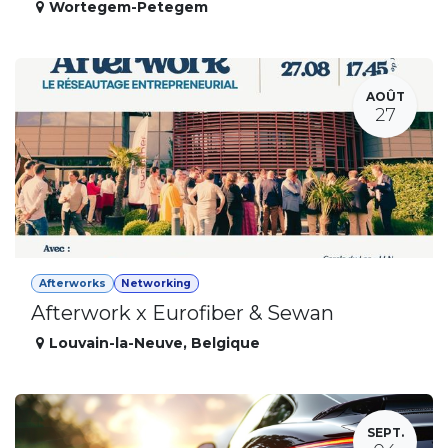
Wortegem-Petegem
AOÛT
27
Afterworks
Networking
Afterwork x Eurofiber & Sewan
Louvain-la-Neuve
,
Belgique
SEPT.