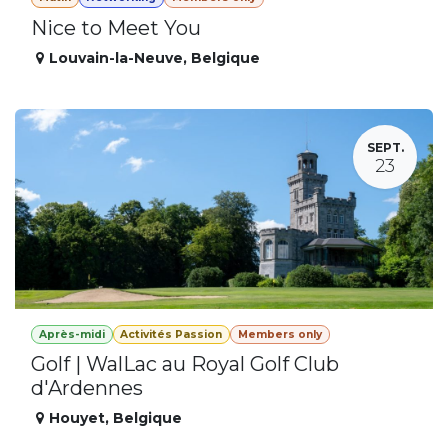
Nice to Meet You
Louvain-la-Neuve
,
Belgique
SEPT.
23
Après-midi
Activités Passion
Members only
Golf | WalLac au Royal Golf Club
d'Ardennes
Houyet
,
Belgique