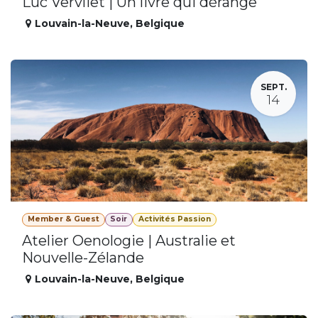
Luc Vervliet | Un livre qui dérange
Louvain-la-Neuve
,
Belgique
SEPT.
14
Member & Guest
Soir
Activités Passion
Atelier Oenologie | Australie et
Nouvelle-Zélande
Louvain-la-Neuve
,
Belgique