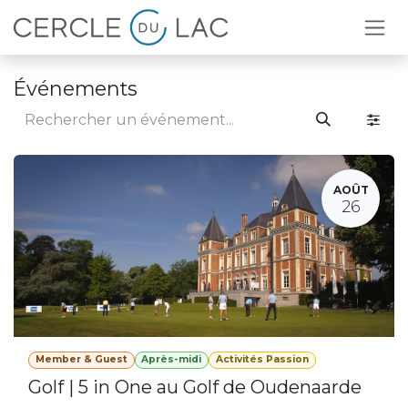
Se rendre au contenu
Événements
AOÛT
26
Member & Guest
Après-midi
Activités Passion
Golf | 5 in One au Golf de Oudenaarde