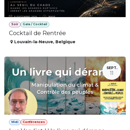
Soir
Gala / Cocktail
Cocktail de Rentrée
Louvain-la-Neuve
,
Belgique
SEPT.
11
Midi
Conférences