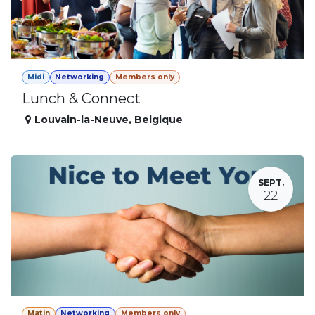
Midi
Networking
Members only
Lunch & Connect
Louvain-la-Neuve
,
Belgique
SEPT.
22
Matin
Networking
Members only