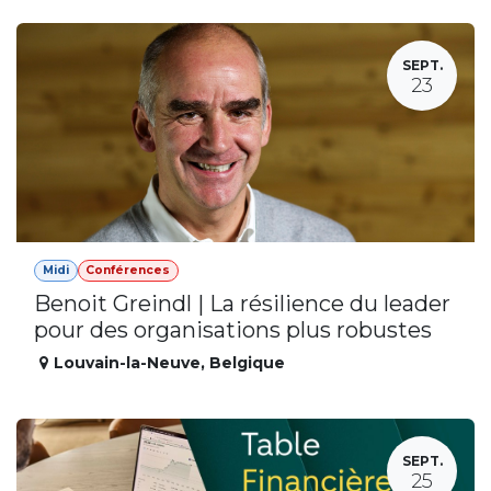
SEPT.
23
Midi
Conférences
Benoit Greindl | La résilience du leader
pour des organisations plus robustes
Louvain-la-Neuve
,
Belgique
SEPT.
25