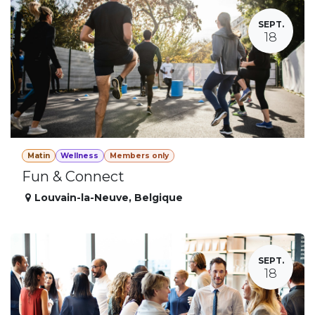
SEPT.
18
Matin
Wellness
Members only
Fun & Connect
Louvain-la-Neuve
,
Belgique
SEPT.
18