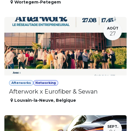
Wortegem-Petegem
AOÛT
27
Afterworks
Networking
Afterwork x Eurofiber & Sewan
Louvain-la-Neuve
,
Belgique
SEPT.