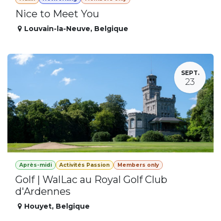
Nice to Meet You
Louvain-la-Neuve
,
Belgique
SEPT.
23
Après-midi
Activités Passion
Members only
Golf | WalLac au Royal Golf Club
d'Ardennes
Houyet
,
Belgique