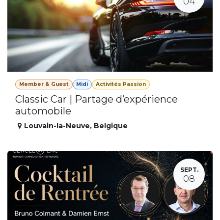
04
Member & Guest
Midi
Activités Passion
Classic Car | Partage d’expérience
automobile
Louvain-la-Neuve
,
Belgique
SEPT.
08