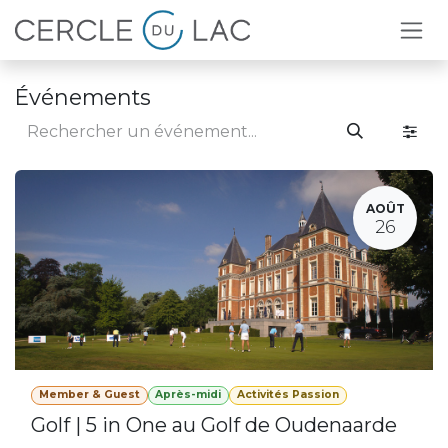
Se rendre au contenu
Événements
AOÛT
26
Member & Guest
Après-midi
Activités Passion
Golf | 5 in One au Golf de Oudenaarde