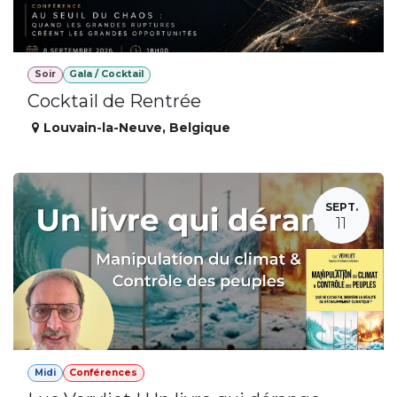
Soir
Gala / Cocktail
Cocktail de Rentrée
Louvain-la-Neuve
,
Belgique
SEPT.
11
Midi
Conférences