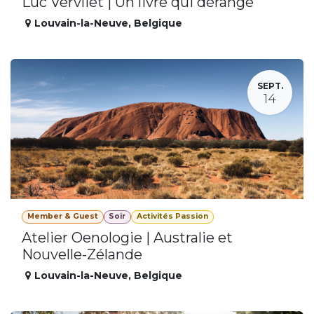
Luc Vervliet | Un livre qui dérange
Louvain-la-Neuve
,
Belgique
SEPT.
14
Member & Guest
Soir
Activités Passion
Atelier Oenologie | Australie et
Nouvelle-Zélande
Louvain-la-Neuve
,
Belgique