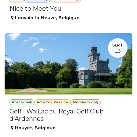
Nice to Meet You
Louvain-la-Neuve
,
Belgique
SEPT.
23
Après-midi
Activités Passion
Members only
Golf | WalLac au Royal Golf Club
d'Ardennes
Houyet
,
Belgique