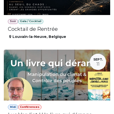
Soir
Gala / Cocktail
Cocktail de Rentrée
Louvain-la-Neuve
,
Belgique
SEPT.
11
Midi
Conférences