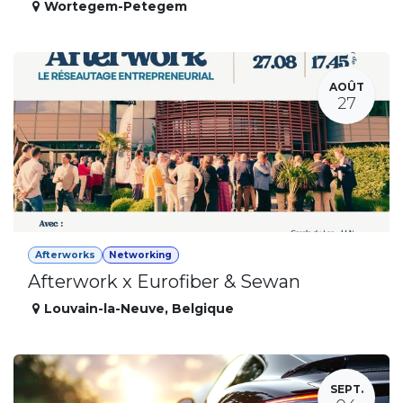
Wortegem-Petegem
AOÛT
27
Afterworks
Networking
Afterwork x Eurofiber & Sewan
Louvain-la-Neuve
,
Belgique
SEPT.