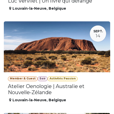
Luc Vervliet | Un livre qui dérange
Louvain-la-Neuve
,
Belgique
SEPT.
14
Member & Guest
Soir
Activités Passion
Atelier Oenologie | Australie et
Nouvelle-Zélande
Louvain-la-Neuve
,
Belgique