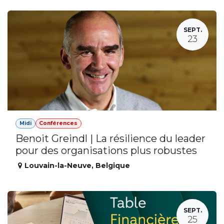
SEPT.
23
Midi
Conférences
Benoit Greindl | La résilience du leader
pour des organisations plus robustes
Louvain-la-Neuve
,
Belgique
SEPT.
25