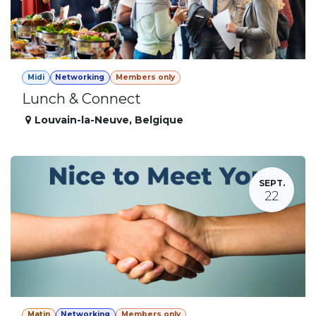
Midi
Networking
Members only
Lunch & Connect
Louvain-la-Neuve
,
Belgique
SEPT.
22
Matin
Networking
Members only