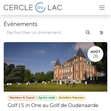
Se rendre au contenu
Événements
AOÛT
26
Member & Guest
Après-midi
Activités Passion
Golf | 5 in One au Golf de Oudenaarde