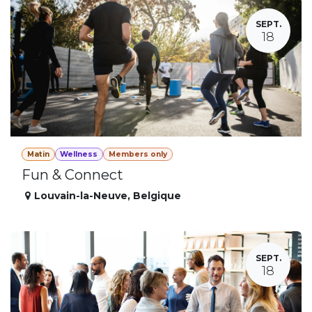
SEPT.
18
Matin
Wellness
Members only
Fun & Connect
Louvain-la-Neuve
,
Belgique
SEPT.
18