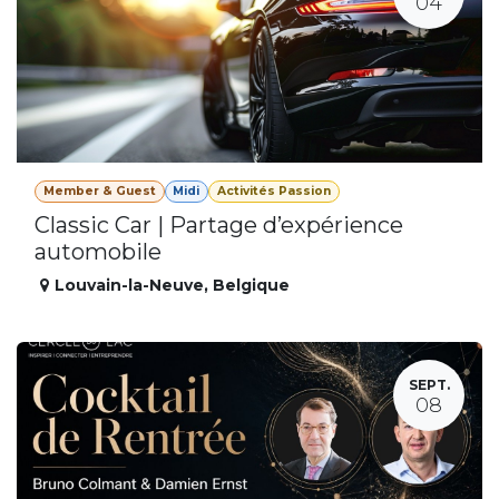
04
Member & Guest
Midi
Activités Passion
Classic Car | Partage d’expérience
automobile
Louvain-la-Neuve
,
Belgique
SEPT.
08