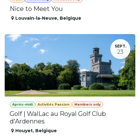
Nice to Meet You
Louvain-la-Neuve
,
Belgique
SEPT.
23
Après-midi
Activités Passion
Members only
Golf | WalLac au Royal Golf Club
d'Ardennes
Houyet
,
Belgique