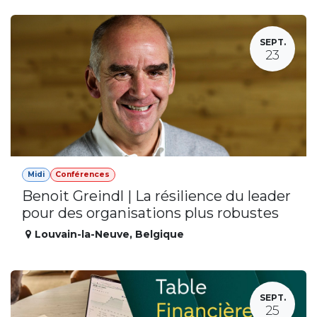
SEPT.
23
Midi
Conférences
Benoit Greindl | La résilience du leader
pour des organisations plus robustes
Louvain-la-Neuve
,
Belgique
SEPT.
25