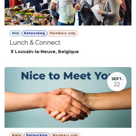
Midi
Networking
Members only
Lunch & Connect
Louvain-la-Neuve
,
Belgique
SEPT.
22
Matin
Networking
Members only