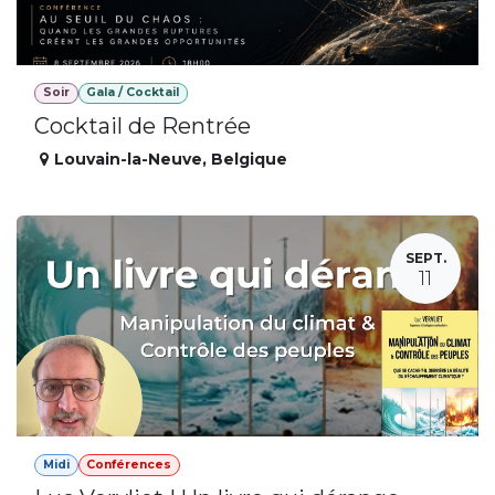
Soir
Gala / Cocktail
Cocktail de Rentrée
Louvain-la-Neuve
,
Belgique
SEPT.
11
Midi
Conférences