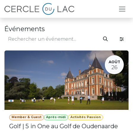
Se rendre au contenu
Événements
AOÛT
26
Member & Guest
Après-midi
Activités Passion
Golf | 5 in One au Golf de Oudenaarde