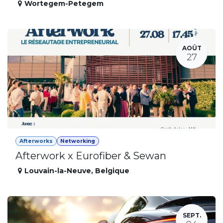
Wortegem-Petegem
AOÛT
27
Afterworks
Networking
Afterwork x Eurofiber & Sewan
Louvain-la-Neuve
,
Belgique
SEPT.