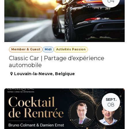
04
Member & Guest
Midi
Activités Passion
Classic Car | Partage d’expérience
automobile
Louvain-la-Neuve
,
Belgique
SEPT.
08