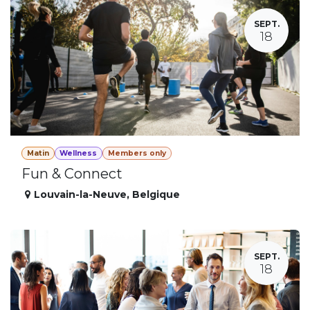
SEPT.
18
Matin
Wellness
Members only
Fun & Connect
Louvain-la-Neuve
,
Belgique
SEPT.
18