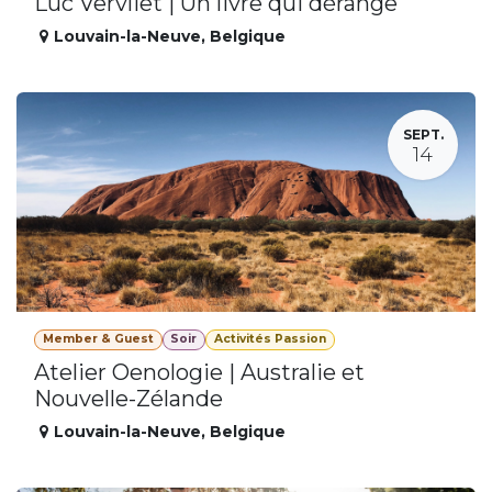
Luc Vervliet | Un livre qui dérange
Louvain-la-Neuve
,
Belgique
SEPT.
14
Member & Guest
Soir
Activités Passion
Atelier Oenologie | Australie et
Nouvelle-Zélande
Louvain-la-Neuve
,
Belgique