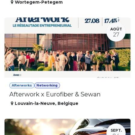
Wortegem-Petegem
AOÛT
27
Afterworks
Networking
Afterwork x Eurofiber & Sewan
Louvain-la-Neuve
,
Belgique
SEPT.