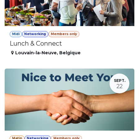
Midi
Networking
Members only
Lunch & Connect
Louvain-la-Neuve
,
Belgique
SEPT.
22
Matin
Networking
Members only