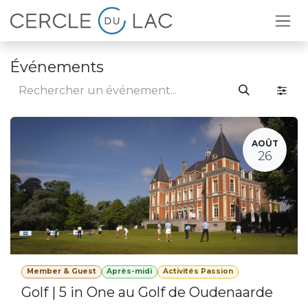
Se rendre au contenu
Événements
AOÛT
26
Member & Guest
Après-midi
Activités Passion
Golf | 5 in One au Golf de Oudenaarde