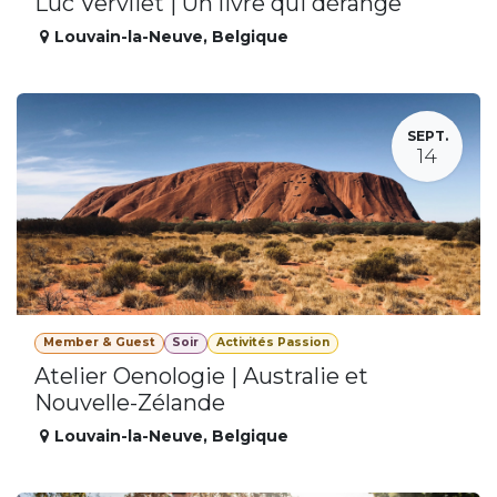
Luc Vervliet | Un livre qui dérange
Louvain-la-Neuve
,
Belgique
SEPT.
14
Member & Guest
Soir
Activités Passion
Atelier Oenologie | Australie et
Nouvelle-Zélande
Louvain-la-Neuve
,
Belgique