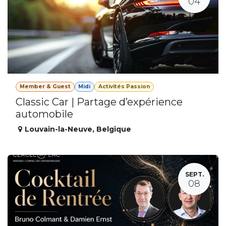
04
Member & Guest
Midi
Activités Passion
Classic Car | Partage d’expérience
automobile
Louvain-la-Neuve
,
Belgique
SEPT.
08