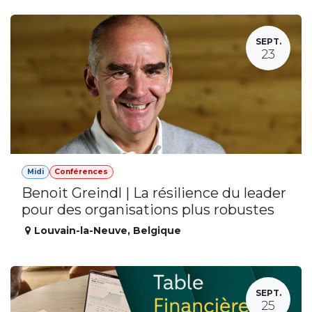
SEPT.
23
Midi
Conférences
Benoit Greindl | La résilience du leader
pour des organisations plus robustes
Louvain-la-Neuve
,
Belgique
SEPT.
25