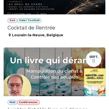
Soir
Gala / Cocktail
Cocktail de Rentrée
Louvain-la-Neuve
,
Belgique
SEPT.
11
Midi
Conférences