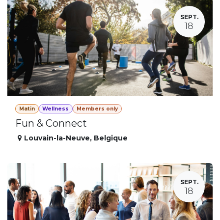
SEPT.
18
Matin
Wellness
Members only
Fun & Connect
Louvain-la-Neuve
,
Belgique
SEPT.
18