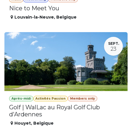
Nice to Meet You
Louvain-la-Neuve
,
Belgique
SEPT.
23
Après-midi
Activités Passion
Members only
Golf | WalLac au Royal Golf Club
d'Ardennes
Houyet
,
Belgique