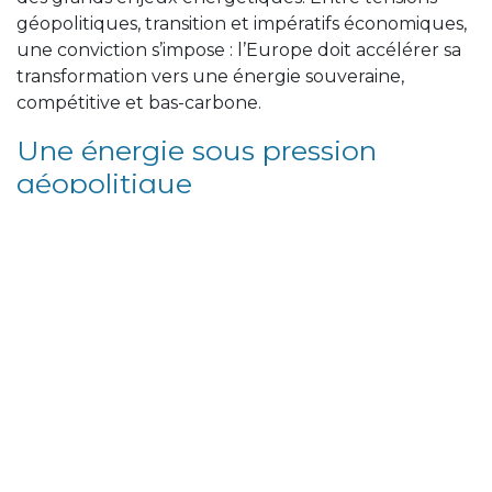
géopolitiques, transition et impératifs économiques,
une conviction s’impose : l’Europe doit accélérer sa
transformation vers une énergie souveraine,
compétitive et bas-carbone.
Une énergie sous pression
géopolitique
Le contexte énergétique reste fortement influencé
par les tensions internationales. Si les crises récentes
ont secoué les marchés, leur impact a été moins
marqué qu’en 2022 sur le marché du gaz et de
l’électricité en Belgique.
Aujourd’hui, deux facteurs dominent : le prix de
l’énergie et la géopolitique.
Une Europe – et une Belgique –
particulièrement vulnérables