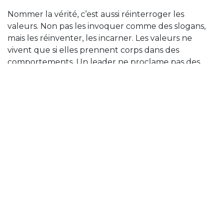
Nommer la vérité, c’est aussi réinterroger les
valeurs. Non pas les invoquer comme des slogans,
mais les réinventer, les incarner. Les valeurs ne
vivent que si elles prennent corps dans des
comportements. Un leader ne proclame pas des
principes : il les habite.
2. Faire preuve, sous pression, de grâce
La grâce n’est pas faiblesse ; elle est maîtrise
intérieure.
Sous la pression, dans l’adversité, le leader révèle sa
véritable stature. Faire preuve de grâce, c’est
conserver sa dignité quand tout incite à la
crispation. C’est maintenir une forme d’élégance
morale.
Cela suppose de reconnaître la primauté des sens