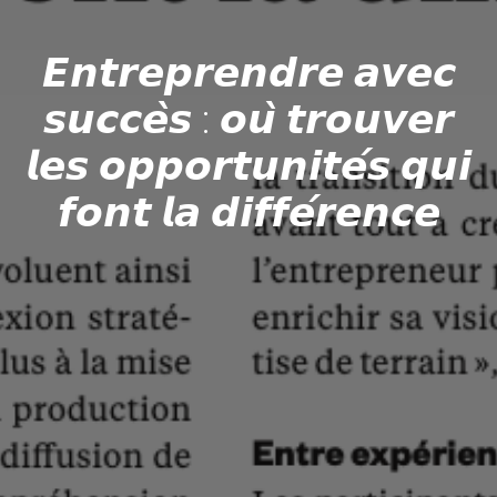
𝙀𝙣𝙩𝙧𝙚𝙥𝙧𝙚𝙣𝙙𝙧𝙚 𝙖𝙫𝙚𝙘
𝙨𝙪𝙘𝙘𝙚̀𝙨 : 𝙤𝙪̀ 𝙩𝙧𝙤𝙪𝙫𝙚𝙧
𝙡𝙚𝙨 𝙤𝙥𝙥𝙤𝙧𝙩𝙪𝙣𝙞𝙩𝙚́𝙨 𝙦𝙪𝙞
𝙛𝙤𝙣𝙩 𝙡𝙖 𝙙𝙞𝙛𝙛𝙚́𝙧𝙚𝙣𝙘𝙚