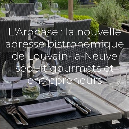
L'Arobase : la nouvelle
adresse bistronomique
de Louvain-la-Neuve
séduit gourmets et
entrepreneurs