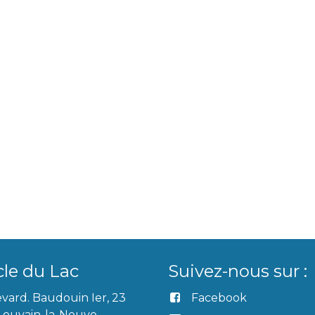
cle du Lac
Suivez-nous sur :
vard. Baudouin Ier, 23
Facebook
Louvain-la-Neuve