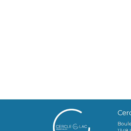
Cer
Boule
1348 