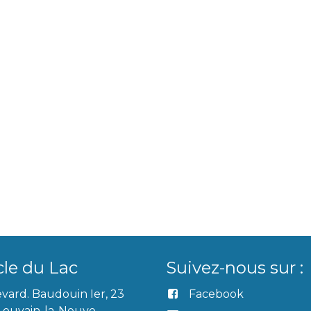
cle du Lac
Suivez-nous sur :
vard. Baudouin Ier, 23
Facebook
Louvain-la-Neuve