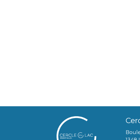
Cer
Boule
1348 