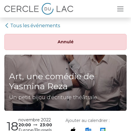
Se rendre au contenu
Tous les événements
Annulé
Art, une comédie de
Yasmina Reza
Un petit bijou d'écriture théâtrale
novembre 2022
Ajouter au calendrier :
18
20:00
23:00
Europe/Brussels