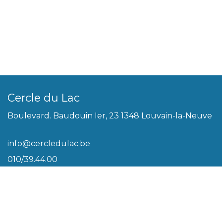
Cercle du Lac
Boulevard. Baudouin Ier, 23 1348 Louvain-la-Neuve
info@cercledulac.be
010/39.44.00
Légal
Conditions générales