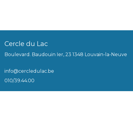
Cercle du Lac
Boulevard. Baudouin Ier, 23 1348 Louvain-la-Neuve
info@cercledulac.be
010/39.44.00
Légal
Conditions générales
Biscuits