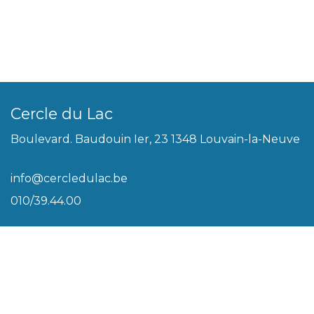
Cercle du Lac
Boulevard. Baudouin Ier, 23 1348 Louvain-la-Neuve
info@cercledulac.be
010/39.44.00
Légal
Conditions générales
Biscuits