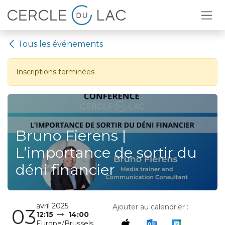
Se rendre au contenu
Tous les événements
Inscriptions terminées
Bruno Fierens |
L’importance de sortir du
déni financier
avril 2025
Ajouter au calendrier :
03
12:15
14:00
Europe/Brussels