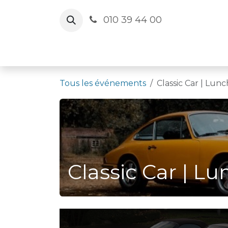
Se rendre au contenu
010 39 44 00
Le Cercle
Agenda
Salles
Actua
Tous les événements
Classic Car | Lunc
Classic Car | L