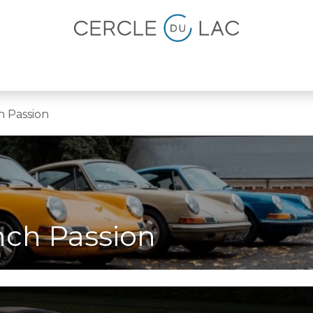
lités
Magazine
Devenir membre
h Passion
unch Passion