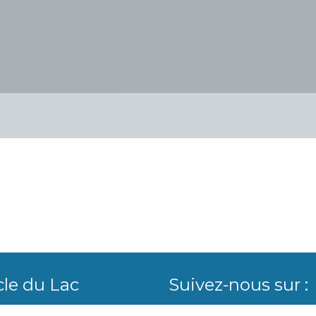
cle du Lac
Suivez-nous sur :
vard. Baudouin Ier, 23
Facebook