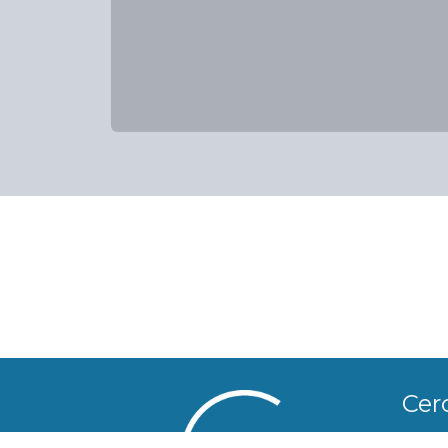
Cer
Boule