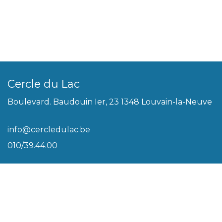
Cercle du Lac
Boulevard. Baudouin Ier, 23 1348 Louvain-la-Neuve
info@cercledulac.be
010/39.44.00
Légal
Conditions générales
Biscuits