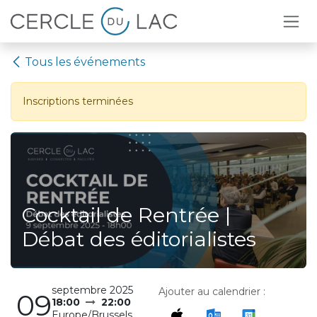
Se rendre au contenu
Tous les événements
Inscriptions terminées
Cocktail de Rentrée |
Débat des éditorialistes
septembre 2025
Ajouter au calendrier :
09
18:00
22:00
Europe/Brussels