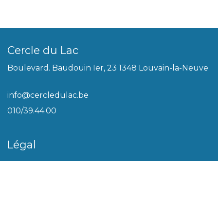
Cercle du Lac
Boulevard. Baudouin Ier, 23 1348 Louvain-la-Neuve
info@cercledulac.be
010/39.44.00
Légal
Conditions générales
Biscuits
Politique de vie privée
Plan du site