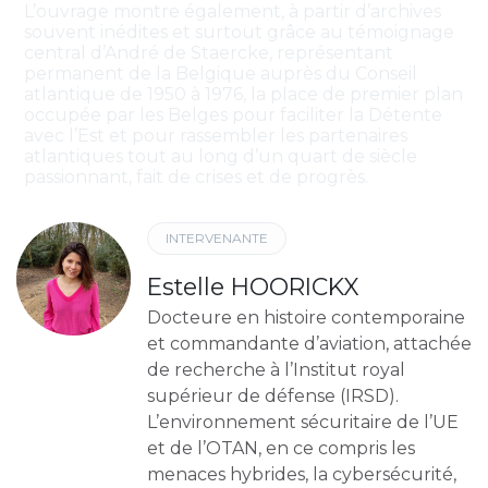
L’ouvrage montre également, à partir d’archives
souvent inédites et surtout grâce au témoignage
central d’André de Staercke, représentant
permanent de la Belgique auprès du Conseil
atlantique de 1950 à 1976, la place de premier plan
occupée par les Belges pour faciliter la Détente
avec l’Est et pour rassembler les partenaires
atlantiques tout au long d’un quart de siècle
passionnant, fait de crises et de progrès.
INTERVENANTE
Estelle HOORICKX
Docteure en histoire contemporaine
et commandante d’aviation, attachée
de recherche à l’Institut royal
supérieur de défense (IRSD).
L’environnement sécuritaire de l’UE
et de l’OTAN, en ce compris les
menaces hybrides, la cybersécurité,