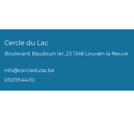
Cercle du Lac
Boulevard. Baudouin Ier, 23 1348 Louvain-la-Neuve
info@cercledulac.be
010/39.44.00
Légal
Conditions générales
Biscuits
Politique de vie privée