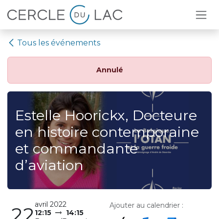
Se rendre au contenu
Tous les événements
Annulé
Estelle Hoorickx, Docteure
en histoire contemporaine
et commandante
d’aviation
avril 2022
Ajouter au calendrier :
22
12:15
14:15