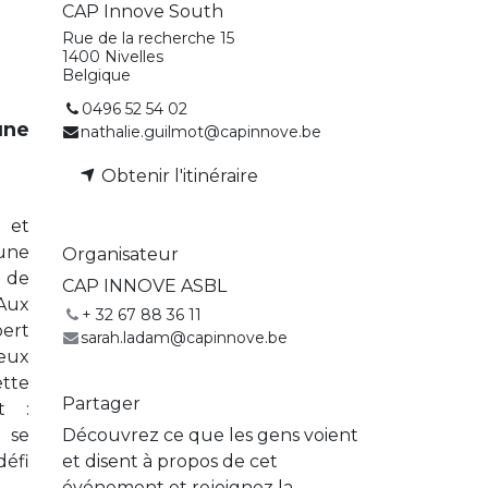
CAP Innove South
Rue de la recherche 15
1400 Nivelles
Belgique
0496 52 54 02
une
nathalie.guilmot@capinnove.be
Obtenir l'itinéraire
 et
une
Organisateur
e de
CAP INNOVE ASBL
 Aux
+ 32 67 88 36 11
ert
sarah.ladam@capinnove.be
eux
ette
Partager
t :
Découvrez ce que les gens voient
 se
et disent à propos de cet
éfi
événement et rejoignez la