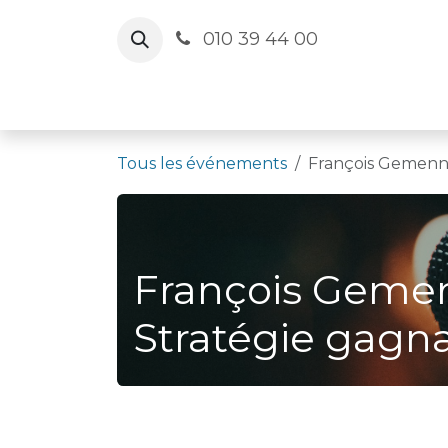
Se rendre au contenu
010 39 44 00
Le Cercle
Agenda
Salles
Actua
Tous les événements
François Gemenne
François Gemenn
Stratégie gagn