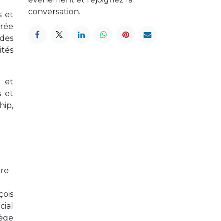
conversation.
s et
irée
des
ités
 et
s et
ip,
ure
çois
cial
iège