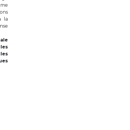
6ème
ions
à la
ense
ale
les
les
ues