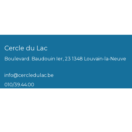
Cercle du Lac
Boulevard. Baudouin Ier, 23 1348 Louvain-la-Neuve
info@cercledulac.be
010/39.44.00
Légal
Conditions générales
Biscuits