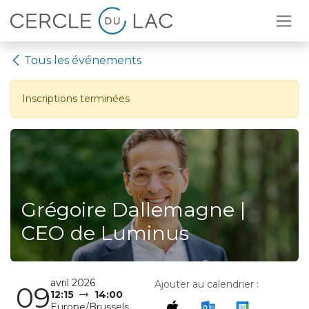
Se rendre au contenu
Tous les événements
Inscriptions terminées
Grégoire Dallemagne |
CEO de Luminus
avril 2026
Ajouter au calendrier :
09
12:15
14:00
Europe/Brussels