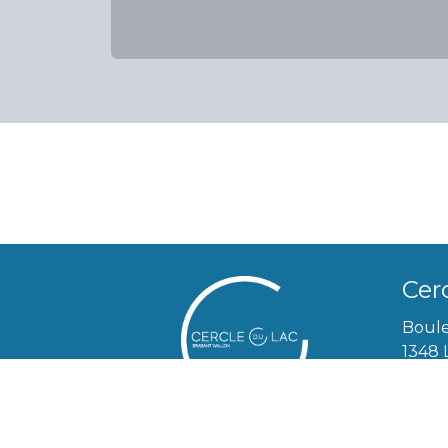
Cer
Boule
1348 
info@
010/3