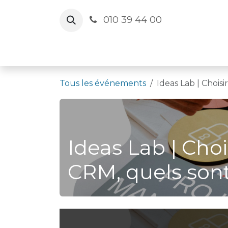
Se rendre au contenu
010 39 44 00
Le Cercle
Agenda
Salles
Actua
Tous les événements
Ideas Lab | Chois
Ideas Lab | Cho
CRM, quels sont 