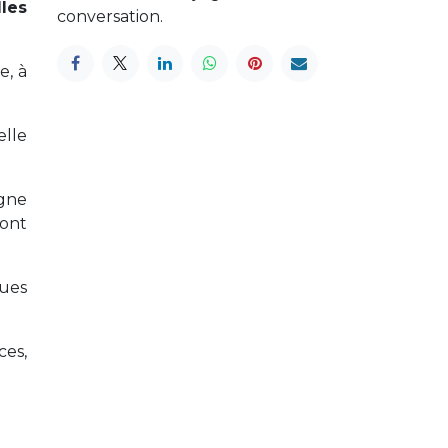
les
conversation.
e, à
elle
gne
font
ques
ces,