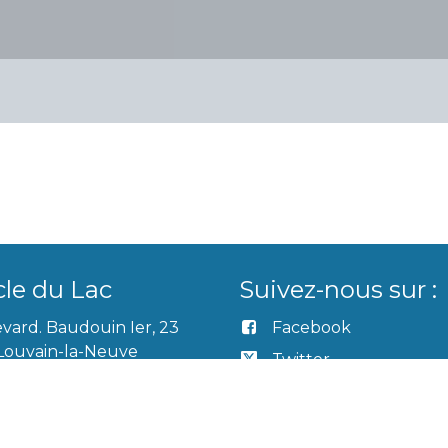
cle du Lac
Suivez-nous sur :
vard. Baudouin Ier, 23
Facebook
Louvain-la-Neuve
Twitter
cercledulac.be
Linkedin
9.44.00
Youtube