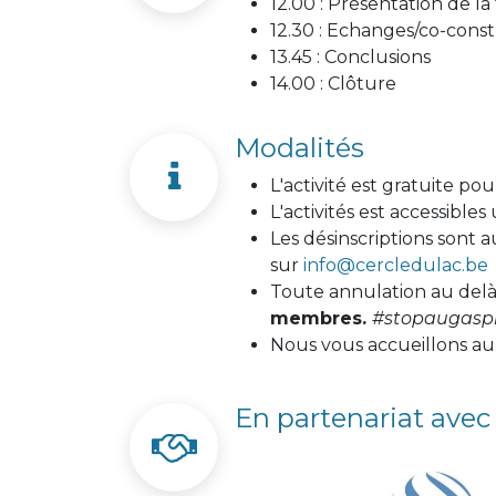
12.00 : Présentation de l
12.30 : Echanges/co-cons
13.45 : Conclusions
14.00 : Clôture
Modalités
L'activité est gratuite po
L'activités est accessibl
Les désinscriptions sont a
sur
info@cercledulac.be
Toute annulation au delà 
membres.
#stopaugaspi
Nous vous accueillons au 
En partenariat avec