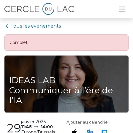
Se rendre au contenu
Tous les événements
Complet
IDEAS LAB |
Communiquer à l’ère de
l’IA
janvier 2026
Ajouter au calendrier :
29
11:45
14:00
Europe/Brussels