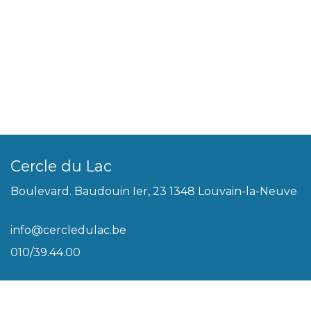
Cercle du Lac
Boulevard. Baudouin Ier, 23 1348 Louvain-la-Neuve
info@cercledulac.be
010/39.44.00
Légal