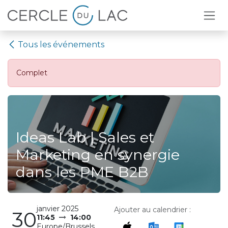
Se rendre au contenu
Tous les événements
Complet
Ideas Lab | Sales et
Marketing en synergie
dans les PME B2B
janvier 2025
Ajouter au calendrier :
30
11:45
14:00
Europe/Brussels