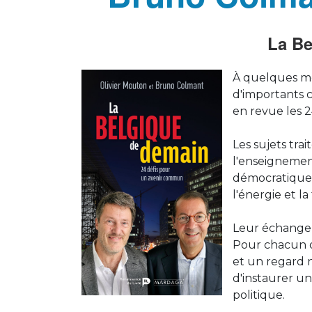
La B
À quelques moi
d'importants 
en revue les 2
Les sujets trai
l'enseignement
démocratique,
l'énergie et la
Leur échange s
Pour chacun de
et un regard n
d'instaurer un
politique.