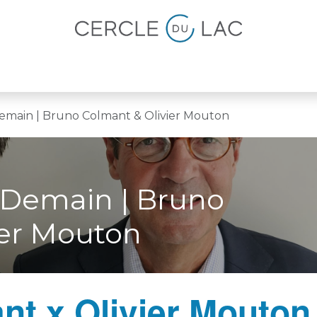
lités
Magazine
Devenir membre
emain | Bruno Colmant & Olivier Mouton
 Demain | Bruno
ier Mouton
t x Olivier Mouton