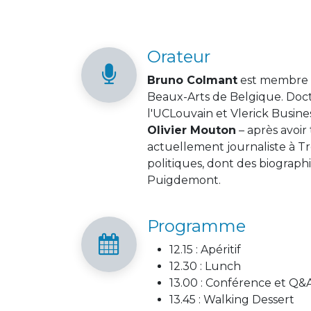
Orateur
Bruno Colmant
est membre d
Beaux-Arts de Belgique. Doct
l'UCLouvain et Vlerick Busine
Olivier Mouton
– après avoir 
actuellement journaliste à Tre
politiques, dont des biograph
Puigdemont.
Programme
12.15 : Apéritif
12.30 : Lunch
13.00 : Conférence et Q&
13.45 : Walking Dessert