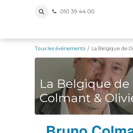
Se rendre au contenu
010 39 44 00
Le Cercle
Agenda
Salles
Actua
Tous les événements
La Belgique de D
La Belgique de
Colmant & Oliv
Bruno Colman