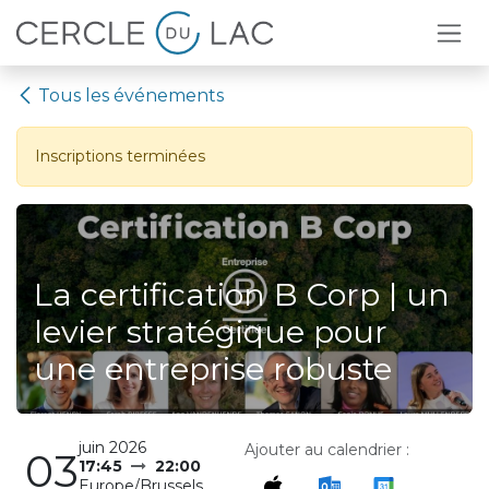
Se rendre au contenu
Tous les événements
Inscriptions terminées
La certification B Corp | un
levier stratégique pour
une entreprise robuste
juin 2026
Ajouter au calendrier :
03
17:45
22:00
Europe/Brussels