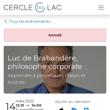
Se rendre au contenu
Tous les événements
Annulé
Luc de Brabandère,
philosophe corporate
Apprendre à penser avec Platon et
Aristote
mars 2022
Ajouter au calendrier :
14
12:15
14:00
Europe/Brussels