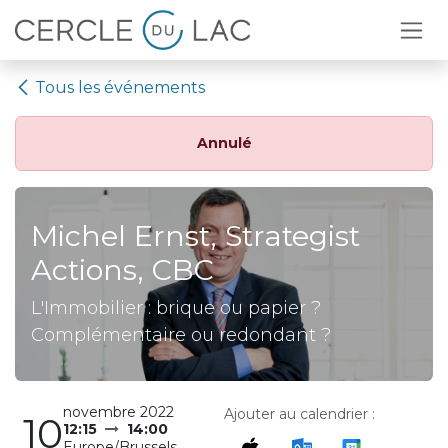
Se rendre au contenu
Tous les événements
Annulé
Michel Ernst, Strategist
Actions, CBC
L'Immobilier : brique ou papier ?
Complémentaire ou redondant ?
novembre 2022
Ajouter au calendrier :
10
12:15
14:00
Europe/Brussels