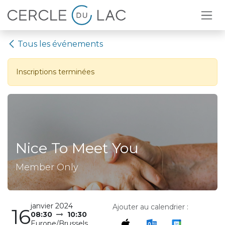
Se rendre au contenu
Tous les événements
Inscriptions terminées
Nice To Meet You
Member Only
janvier 2024
Ajouter au calendrier :
16
08:30
10:30
Europe/Brussels