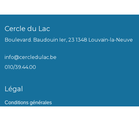
Cercle du Lac
Boulevard. Baudouin Ier, 23 1348 Louvain-la-Neuve
info@cercledulac.be
010/39.44.00
Légal
Conditions générales
Biscuits
Politique de vie privée
Plan du site