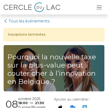
Se rendre au contenu
Tous les événements
Inscriptions terminées
Pourquoi la nouvelle taxe
sur la plus-value peut
couter cher à l’innovation
en Belgique ?
octobre 2025
Ajouter au calendrier :
08
18:00
21:30
Europe/Brussels