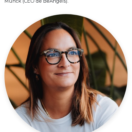
Munck (CEO de BeAngels).