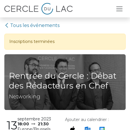
Se rendre au contenu
Tous les événements
Inscriptions terminées
Rentrée du Cercle : Débat
des Rédacteurs en Chef
Networking
septembre 2023
Ajouter au calendrier :
13
18:00
21:30
Europe/Brussels